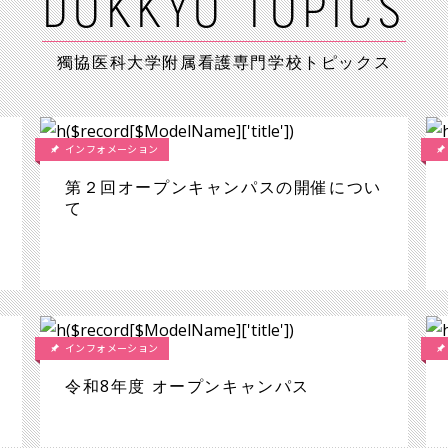
DOKKYO TOPICS
インフォメーション
20
獨協医科大学附属看護専門学校トピックス
令和8年度 オープンキ
インフォメーション
20
杏友会新入生ｵﾘｴﾝﾃｰｼ
インフォメーション
第２回オープンキャンパスの開催につい
て
インフォメーション
令和8年度 オープンキャンパス