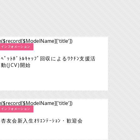
26.4.30
ャンパス
26.4.30
ｮﾝ・歓迎会
インフォメーション
ﾍﾟｯﾄﾎﾞﾄﾙｷｬｯﾌﾟ回収によるﾜｸﾁﾝ支援活
動(JCV)開始
インフォメーション
杏友会新入生ｵﾘｴﾝﾃｰｼｮﾝ・歓迎会