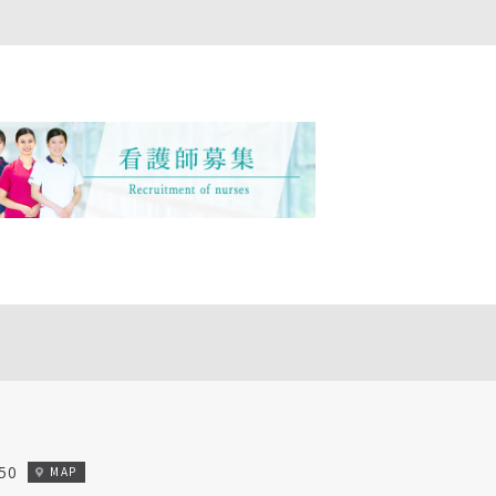
50
MAP