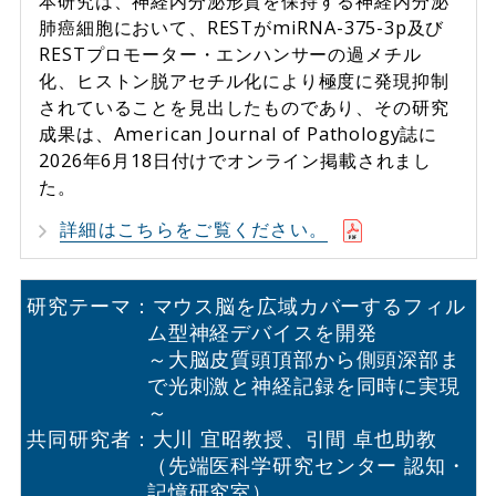
本研究は、神経内分泌形質を保持する神経内分泌
肺癌細胞において、RESTがmiRNA-375-3p及び
RESTプロモーター・エンハンサーの過メチル
化、ヒストン脱アセチル化により極度に発現抑制
されていることを見出したものであり、その研究
成果は、American Journal of Pathology誌に
2026年6月18日付けでオンライン掲載されまし
た。
詳細はこちらをご覧ください。
研究テーマ：マウス脳を広域カバーするフィル
ム型神経デバイスを開発
～大脳皮質頭頂部から側頭深部ま
で光刺激と神経記録を同時に実現
～
共同研究者：大川 宜昭教授、引間 卓也助教
（先端医科学研究センター 認知・
記憶研究室）