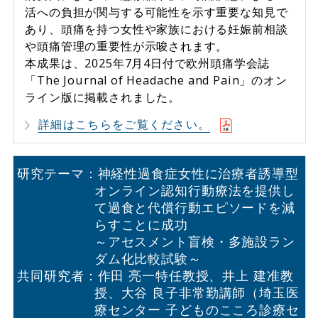
活への負担が関与する可能性を示す重要な知見で
あり、頭痛を持つ女性や家族における妊娠前相談
や頭痛管理の重要性が示唆されます。
本成果は、2025年7月4日付で欧州頭痛学会誌
「The Journal of Headache and Pain」のオン
ライン版に掲載されました。
詳細はこちらをご覧ください。
研究テーマ：神経性過食症女性に治療者誘導型
オンライン認知行動療法を提供し
て過食と
代償行動エピソードを減
らすことに成功
～アセスメント盲検・多施設ラン
ダム化比較試験～
共同研究者：作田 亮一特任教授、井上 建准教
授、大谷 良子非常勤講師
（埼玉医
療センター 子どものこころ診療セ