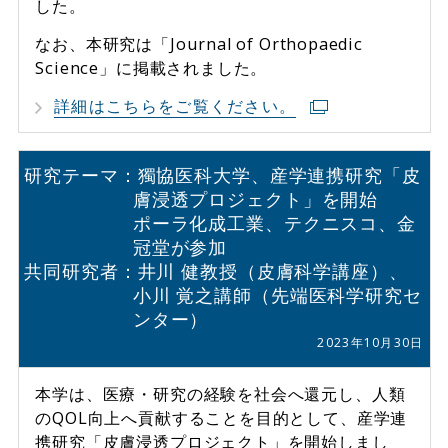
した。
なお、本研究は「Journal of Orthopaedic
Science」に掲載されました。
詳細はこちらをご覧ください。
研究テーマ：獨協医科大学、産学連携研究「⽪
膚浸透プロジェクト」を開始
ポーラ化成⼯業、テクニスコ、⾦
冠堂が参加
共同研究者：井川 健教授（⽪膚科学講座）、
⼩川 覚之講師（先端医科学研究セ
ンター）
2023年10月30日
本学は、医療・研究の経験を社会へ還元し、人類
のQOL向上へ貢献することを目的として、産学連
携研究「⽪膚浸透プロジェクト」を開始しまし