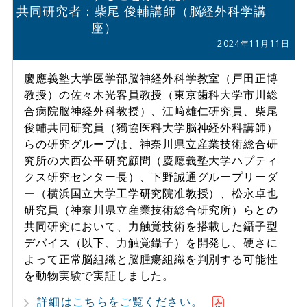
共同研究者：柴尾 俊輔講師（脳経外科学講
座）
2024年11月11日
慶應義塾大学医学部脳神経外科学教室（戸田正博
教授）の佐々木光客員教授（東京歯科大学市川総
合病院脳神経外科教授）、江﨑雄仁研究員、柴尾
俊輔共同研究員（獨協医科大学脳神経外科講師）
らの研究グループは、神奈川県立産業技術総合研
究所の大西公平研究顧問（慶應義塾大学ハプティ
クス研究センター長）、下野誠通グループリーダ
ー（横浜国立大学工学研究院准教授）、松永卓也
研究員（神奈川県立産業技術総合研究所）らとの
共同研究において、力触覚技術を搭載した鑷子型
デバイス（以下、力触覚鑷子）を開発し、硬さに
よって正常脳組織と脳腫瘍組織を判別する可能性
を動物実験で実証しました。
詳細はこちらをご覧ください。