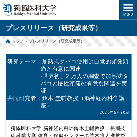
プレスリリース（研究成果等）
トップ
プレスリリース（研究成果等）
研究テーマ：加熱式タバコ使用は自覚的頻発頭
痛と有意に関連
-世界初、2 万人の調査で加熱式タ
バコと慢性頭痛の有意な関連を実
証
共同研究者：
鈴木 圭輔教授（脳神経内科学講
座）
2026年6月30日
獨協医科大学 脳神経内科の鈴木圭輔教授、長岡技
術科学大学 体育・保健センターの勝木将人准教授