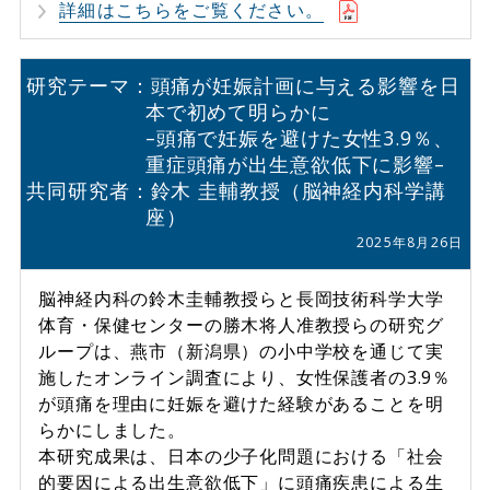
詳細はこちらをご覧ください。
研究テーマ：頭痛が妊娠計画に与える影響を日
本で初めて明らかに
–頭痛で妊娠を避けた女性3.9％、
重症頭痛が出生意欲低下に影響–
共同研究者：鈴木 圭輔教授（脳神経内科学講
座）
2025年8月26日
脳神経内科の鈴木圭輔教授らと長岡技術科学大学
体育・保健センターの勝木将人准教授らの研究グ
ループは、燕市（新潟県）の小中学校を通じて実
施したオンライン調査により、女性保護者の3.9％
が頭痛を理由に妊娠を避けた経験があることを明
らかにしました。
本研究成果は、日本の少子化問題における「社会
的要因による出生意欲低下」に頭痛疾患による生