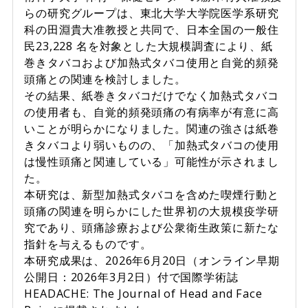
らの研究グループは、東北大学大学院医学系研究
科の田淵貴大准教授と共同で、日本全国の一般住
民23,228 名を対象とした大規模調査により、紙
巻きタバコおよび加熱式タバコ使用と自覚的頻発
頭痛との関連を検討しました。
その結果、紙巻きタバコだけでなく加熱式タバコ
の使用者も、自覚的頻発頭痛の有病率が有意に高
いことが明らかになりました。関連の強さは紙巻
きタバコより弱いものの、「加熱式タバコの使用
は慢性頭痛と関連している」可能性が示されまし
た。
本研究は、新型加熱式タバコを含めた喫煙行動と
頭痛の関連を明らかにした世界初の大規模疫学研
究であり、頭痛診療および公衆衛生政策に新たな
指針を与えるものです。
本研究成果は、2026年6月20日（オンライン早期
公開日：2026年3月2日）付で国際学術誌
HEADACHE: The Journal of Head and Face