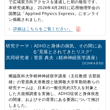
で広域双方向アクセスを達成した初の報告です。
本研究成果は、2026年4月28日に応用物理学会の
国際誌「Applied Physics Express」にオンライ
ン掲載されました。
詳細はこちらをご覧ください。
研究テーマ：ADHDと身体の病気、その間にあ
る“見落とされてきたリスク”
共同研究者：菅原 典夫（精神神経医学講座）
2026年4月9日
獨協医科大学精神神経医学講座（主任教授 古郡規
雄）の菅原典夫准教授と徳満敬大非常勤助教らの
研究チームは、日本の一般住民約3万人を対象と
した大規模調査を実施し、ADHD症状と身体疾患
の関連、およびその背景にある要因について検討
しました。