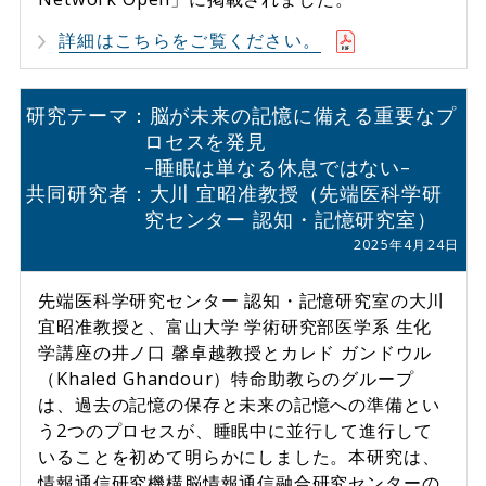
詳細はこちらをご覧ください。
研究テーマ：脳が未来の記憶に備える重要なプ
ロセスを発見
–睡眠は単なる休息ではない–
共同研究者：大川 宜昭准教授（先端医科学研
究センター 認知・記憶研究室）
2025年4月24日
先端医科学研究センター 認知・記憶研究室の大川
宜昭准教授と、富山大学 学術研究部医学系 生化
学講座の井ノ口 馨卓越教授とカレド ガンドウル
（Khaled Ghandour）特命助教らのグループ
は、過去の記憶の保存と未来の記憶への準備とい
う2つのプロセスが、睡眠中に並行して進行して
いることを初めて明らかにしました。本研究は、
情報通信研究機構脳情報通信融合研究センターの