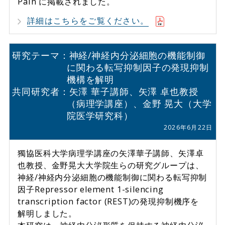
Pain に掲載されました。
詳細はこちらをご覧ください。
研究テーマ：神経/神経内分泌細胞の機能制御
に関わる転写抑制因子の発現抑制
機構を解明
共同研究者：
矢澤 華子講師、矢澤 卓也教授
（病理学講座）、金野 晃大（大学
院医学研究科）
2026年6月22日
獨協医科大学病理学講座の矢澤華子講師、矢澤卓
也教授、金野晃大大学院生らの研究グループは、
神経/神経内分泌細胞の機能制御に関わる転写抑制
因子Repressor element 1-silencing
transcription factor (REST)の発現抑制機序を
解明しました。