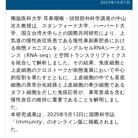
2025年10月7日
獨協医科大学 耳鼻咽喉・頭頸部外科学講座の中山
次久教授は、スタンフォード大学、ハーバード大
学、国立台湾大学らとの国際共同研究により、上
気道の慢性炎症疾患である慢性鼻副鼻腔炎におけ
る病態メカニズムを、シングルセルRNAシークエ
ンス（RNA-seq）と空間トランスクリプトミクス
を統合して解析しました。その結果、免疫細胞と
上皮細胞のクロストークが病態進展において中心
的役割を果たすとともに、上皮細胞の中でも基底
細胞の異常分化経路と上皮細胞の希少細胞である
タフト細胞を介した免疫応答が、鼻茸形成を含む
慢性炎症の維持に重要であることを解明しまし
た。
本研究成果は、2025年9月12日に国際科学誌
「Immunity」のオンライン版に掲載されまし
た。