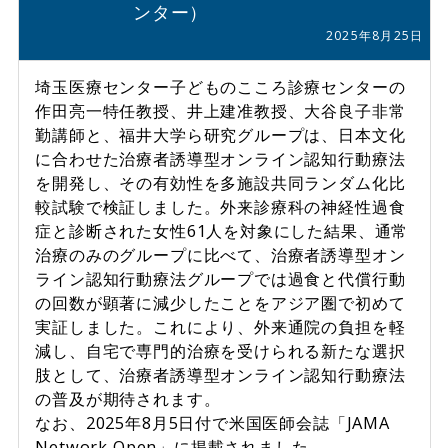
ンター）
2025年8月25日
埼玉医療センター子どものこころ診療センターの
作田亮一特任教授、井上建准教授、大谷良子非常
勤講師と、福井大学ら研究グループは、日本文化
に合わせた治療者誘導型オンライン認知行動療法
を開発し、その有効性を多施設共同ランダム化比
較試験で検証しました。外来診療科の神経性過食
症と診断された女性61人を対象にした結果、通常
治療のみのグループに比べて、治療者誘導型オン
ライン認知行動療法グループでは過食と代償行動
の回数が顕著に減少したことをアジア圏で初めて
実証しました。これにより、外来通院の負担を軽
減し、自宅で専門的治療を受けられる新たな選択
肢として、治療者誘導型オンライン認知行動療法
の普及が期待されます。
なお、2025年8月5日付で米国医師会誌「JAMA
Network Open」に掲載されました。