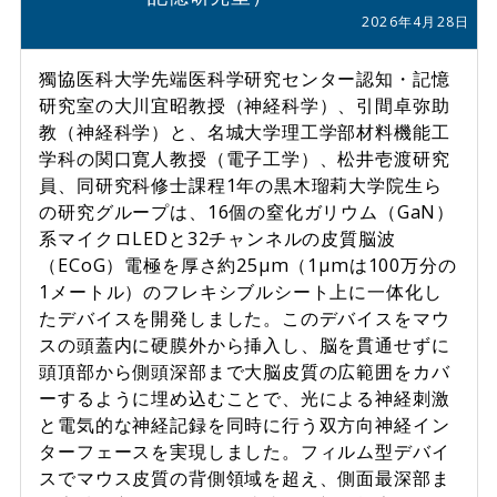
2026年4月28日
獨協医科大学先端医科学研究センター認知・記憶
研究室の大川宜昭教授（神経科学）、引間卓弥助
教（神経科学）と、名城大学理工学部材料機能工
学科の関口寛人教授（電子工学）、松井壱渡研究
員、同研究科修士課程1年の黒木瑠莉大学院生ら
の研究グループは、16個の窒化ガリウム（GaN）
系マイクロLEDと32チャンネルの皮質脳波
（ECoG）電極を厚さ約25µm（1µmは100万分の
1メートル）のフレキシブルシート上に一体化し
たデバイスを開発しました。このデバイスをマウ
スの頭蓋内に硬膜外から挿入し、脳を貫通せずに
頭頂部から側頭深部まで大脳皮質の広範囲をカバ
ーするように埋め込むことで、光による神経刺激
と電気的な神経記録を同時に行う双方向神経イン
ターフェースを実現しました。フィルム型デバイ
スでマウス皮質の背側領域を超え、側面最深部ま