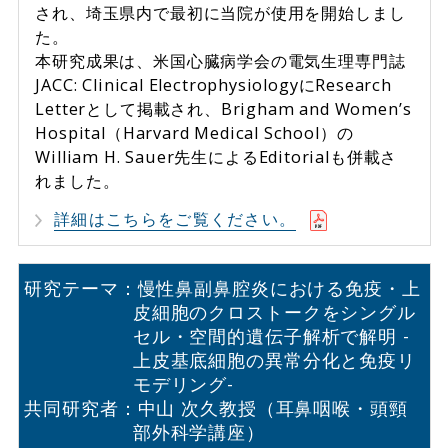
され、埼玉県内で最初に当院が使用を開始しまし
た。
本研究成果は、米国心臓病学会の電気生理専門誌
JACC: Clinical ElectrophysiologyにResearch
Letterとして掲載され、Brigham and Women’s
Hospital（Harvard Medical School）の
William H. Sauer先生によるEditorialも併載さ
れました。
詳細はこちらをご覧ください。
研究テーマ：慢性鼻副鼻腔炎における免疫・上
皮細胞のクロストークをシングル
セル・
空間的遺伝子解析で解明 -
上皮基底細胞の異常分化と免疫リ
モデリング-
共同研究者：中山 次久教授（耳鼻咽喉・頭頸
部外科学講座）