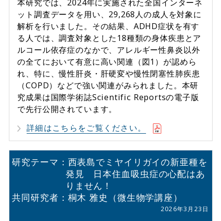
本研究では、2024年に実施された全国インターネ
ット調査データを用い、29,268人の成人を対象に
解析を行いました。その結果、ADHD症状を有す
る人では、調査対象とした18種類の身体疾患とア
ルコール依存症のなかで、アレルギー性鼻炎以外
の全てにおいて有意に高い関連（図1）が認めら
れ、特に、慢性肝炎・肝硬変や慢性閉塞性肺疾患
（COPD）などで強い関連がみられました。本研
究成果は国際学術誌Scientific Reportsの電子版
で先行公開されています。
詳細はこちらをご覧ください。
研究テーマ：西表島でミヤイリガイの新亜種を
発見 日本住血吸虫症の心配はあ
りません！
共同研究者：桐木 雅史（微生物学講座）
2026年3月23日