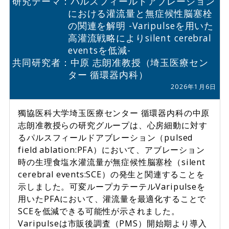
研究テーマ：パルスフィールドアブレーション
における灌流量と無症候性脳塞栓
の関連を解明
-Varipulseを用いた
高灌流戦略によりsilent cerebral
eventsを低減-
共同研究者：中原 志朗准教授（埼玉医療セン
ター 循環器内科）
2026年1月6日
獨協医科大学埼玉医療センター 循環器内科の中原
志朗准教授らの研究グループは、心房細動に対す
るパルスフィールドアブレーション（pulsed
field ablation:PFA）において、アブレーション
時の生理食塩水灌流量が無症候性脳塞栓（silent
cerebral events:SCE）の発生と関連することを
示しました。可変ループカテーテルVaripulseを
用いたPFAにおいて、灌流量を最適化することで
SCEを低減できる可能性が示されました。
Varipulseは市販後調査（PMS）開始期より導入