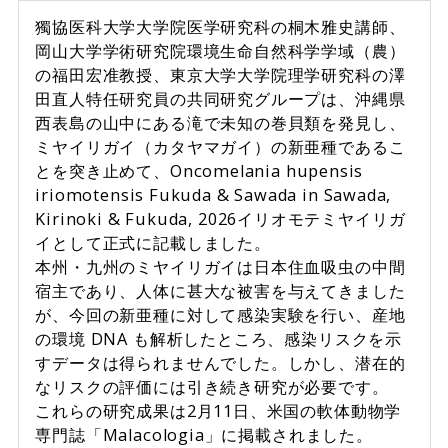
獨協医科大学大学院医学研究科の桐木雅史講師、
岡山大学学術研究院環境生命自然科学学域（農）
の福田宏准教授、東京大学大学院理学研究科の澤
田直人特任研究員の共同研究グループは、沖縄県
西表島の山中にある滝で未知の巻貝類を発見し、
ミヤイリガイ（カタヤマガイ）の新亜種であるこ
とを突き止めて、Oncomelania hupensis
iriomotensis Fukuda & Sawada in Sawada,
Kirinoki & Fukuda, 2026イリオモテミヤイリガ
イとして正式に記載しました。
本州・九州のミヤイリガイは日本住血吸虫の中間
宿主であり、人体に甚大な被害を与えてきました
が、今回の新亜種に対して感染実験を行い、産地
の環境 DNA も解析したところ、感染リスクを示
すデータは得られませんでした。しかし、潜在的
なリスクの評価には引き続き研究が必要です。
これらの研究成果は2月11日、米国の軟体動物学
専門誌「Malacologia」に掲載されました。