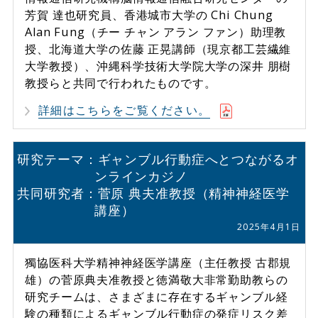
芳賀 達也研究員、香港城市大学の Chi Chung
Alan Fung（チー チャン アラン ファン）助理教
授、北海道大学の佐藤 正晃講師（現京都工芸繊維
大学教授）、沖縄科学技術大学院大学の深井 朋樹
教授らと共同で行われたものです。
詳細はこちらをご覧ください。
研究テーマ：ギャンブル行動症へとつながるオ
ンラインカジノ
共同研究者：菅原 典夫准教授（精神神経医学
講座）
2025年4月1日
獨協医科大学精神神経医学講座（主任教授 古郡規
雄）の菅原典夫准教授と徳満敬大非常勤助教らの
研究チームは、さまざまに存在するギャンブル経
験の種類によるギャンブル行動症の発症リスク差