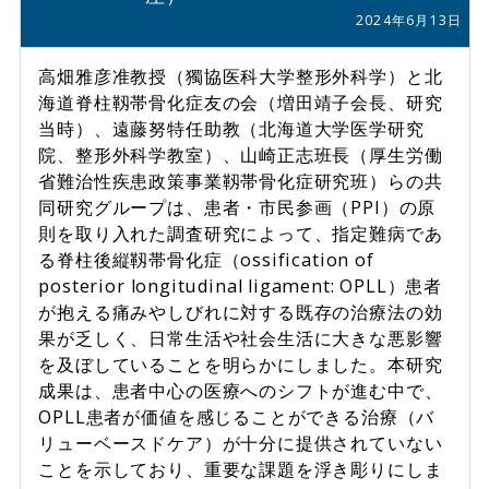
2024年6月13日
高畑雅彦准教授（獨協医科大学整形外科学）と北
海道脊柱靱帯骨化症友の会（増田靖子会長、研究
当時）、遠藤努特任助教（北海道大学医学研究
院、整形外科学教室）、山崎正志班長（厚生労働
省難治性疾患政策事業靱帯骨化症研究班）らの共
同研究グループは、患者・市民参画（PPI）の原
則を取り入れた調査研究によって、指定難病であ
る脊柱後縦靱帯骨化症（ossification of
posterior longitudinal ligament: OPLL）患者
が抱える痛みやしびれに対する既存の治療法の効
果が乏しく、日常生活や社会生活に大きな悪影響
を及ぼしていることを明らかにしました。本研究
成果は、患者中心の医療へのシフトが進む中で、
OPLL患者が価値を感じることができる治療（バ
リューベースドケア）が十分に提供されていない
ことを示しており、重要な課題を浮き彫りにしま