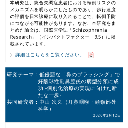
本研究は、統合失調症患者における転倒リスクの
メカニズムを明らかにしたものであり、歩行速度
の評価を日常診療に取り入れることで、転倒予防
につながる可能性があります。なお、本研究をま
とめた論文は、国際医学誌「Schizophrenia
Research」（インパクトファクター：3.5）に掲
載されています。
詳細はこちらをご覧ください。
研究テーマ：低侵襲な「鼻のブラッシング」で
好酸球性副鼻腔炎の病型分類に成
功
-個別化治療の実現に向けた新
たな一歩-
共同研究者：中山 次久（耳鼻咽喉・頭頸部外
科学）
2026年2月12日