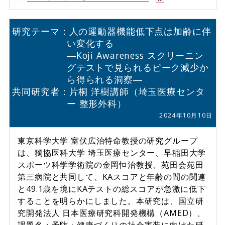
研究テーマ：人の運動器機能低下点は加齢に伴
い変化する
―Koji Awareness スクリーニン
グテストで見られるピーク減少か
ら得られる洞察―
共同研究者：片桐 洋樹講師（埼玉医療センタ
ー 整形外科）
2024年10月10日
東京科学大学 室伏広治特命教授の研究グループ
は、獨協医科大学 埼玉医療センター、早稲田大学
スポーツ科学学術院の金岡恒治教授、苑田会苑田
第三病院と共同して、KAスコアと年齢の間の関連
と49.1歳を境にKAテストの総スコアが急激に低下
することを明らかにしました。本研究は、国立研
究開発法人 日本医療研究科開発機構（AMED）、