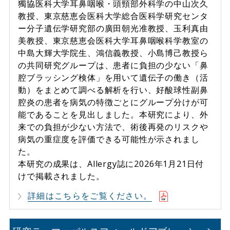
獨協医科大学耳鼻咽喉・頭頸部外科学の中山次久
教授、東京慈恵会医科大学総合医科学研究センタ
ー分子遺伝学研究部の廣田朝光准教授、玉利真由
美教授、東京慈恵会医科大学耳鼻咽喉科学教室の
中島大輝大学院生、鴻信義教授、小島博己教授ら
の共同研究グループは、患者に負担の少ない「鼻
腔ブラッシング検体」を用いて遺伝子の働き（活
動）をまとめて調べる解析を行い、好酸球性副鼻
腔炎の患者を病気の特徴ごとにグループ分けが可
能であることを見出しました。本研究により、外
来での負担が少ない方法で、術後再発のリスクや
病気の重症度を評価できる可能性が示されまし
た。
本研究の成果は、Allergy誌に2026年1月21日付
けで掲載されました。
詳細はこちらをご覧ください。