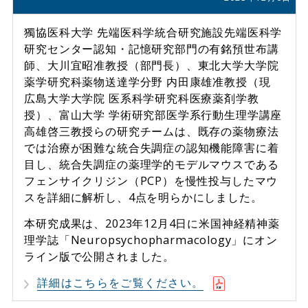
獨協医科大学 先端医科学統合研究施設先端医科学
研究センター認知・記憶研究部門の有銘預世布講
師、大川宜昭准教授（部門長）、東北大学大学院
薬学研究科薬物送達学分野 内田康雄准教授（現
広島大学大学院 医系科学研究科医療薬剤学教
授）、富山大学 学術研究部医学系行動生理学講座
高雄啓三教授らの研究チームは、既存の薬物療法
では治療が困難な統合失調症の認知機能障害に着
目し、統合失調症の薬理学的モデルマウスである
フェンサイクリジン（PCP）を慢性投与したマウ
スを詳細に解析し、4点を明らかにしました。
本研究成果は、2023年12月4日に米国神経精神薬
理学誌「Neuropsychopharmacology」にオン
ライン版で公開されました。
詳細はこちらをご覧ください。