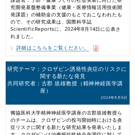
課題名：予防・健康づくりの社会実装に向けた研
究開発基盤整備事業（健康・医療情報活用技術開
発課題）の補助金の支援のもとでおこなわれたも
ので、その研究成果は、国際科学誌
ScientificReportsに、2024年8月14日に公表さ
れました。
詳細はこちらをご覧ください。
研究テーマ：クロザピン誘発性炎症のリスクに
関する新たな発見
共同研究者：古郡 規雄教授（精神神経医学講
座）
2024年8月6日
獨協医科大学精神神経医学講座の古郡規雄教授ら
のチームは、クロザピンの投与開始時における炎
症リスクに関する新たな研究結果を発表いたしま
す。クロザピンは治療抵抗性統合失調症に対して