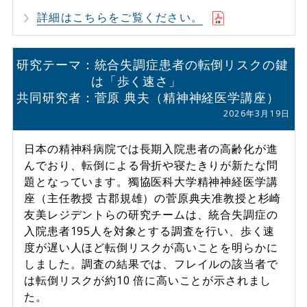
詳細はこちらをご覧ください。
研究テーマ：統合失調症患者の転倒リスクの鍵
は「歩く速さ」
共同研究者：菅原 典夫（精神神経医学講座）
2026年3月19日
日本の精神科病院では長期入院患者の高齢化が進
んでおり、転倒による骨折や寝たきりが新たな問
題となっています。獨協医科大学精神神経医学講
座（主任教授 古郡規雄）の菅原典夫准教授と杉崎
友美レジデントらの研究チームは、統合失調症の
入院患者195人を対象とする調査を行い、歩く速
度が遅い人ほど転倒リスクが高いことを明らかに
しました。調査の結果では、フレイルの該当者で
は転倒リスクが約10 倍に高いことが示されまし
た。