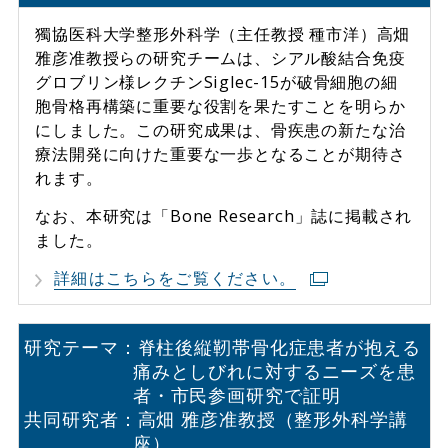
獨協医科大学整形外科学（主任教授 種市洋）高畑
雅彦准教授らの研究チームは、シアル酸結合免疫
グロブリン様レクチンSiglec-15が破骨細胞の細
胞骨格再構築に重要な役割を果たすことを明らか
にしました。この研究成果は、骨疾患の新たな治
療法開発に向けた重要な一歩となることが期待さ
れます。
なお、本研究は「Bone Research」誌に掲載され
ました。
詳細はこちらをご覧ください。
研究テーマ：脊柱後縦靭帯骨化症患者が抱える
痛みとしびれに対するニーズを患
者・市民参画研究で証明
共同研究者：高畑 雅彦准教授（整形外科学講
座）