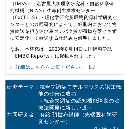
（IMSS）・名古屋大学理学研究科・自然科学研
究機構（NINS）生命創生探求センター
（ExCELLS）・理化学研究所環境資源科学研究セ
ンターとの共同研究によって、細胞内において物
質輸送を担う運び屋タンパク質が荷物を落とさず
に安定化して輸送する仕組みを解明しました。
なお、本研究は、2023年8月14日に国際科学誌
「EMBO Reports」に掲載されました。
詳細はこちらをご覧ください。
研究テーマ：統合失調症モデルマウスの認知機
能の改善に成功
～統合失調症の認知機能障害の治
療法開発に新しい道～
共同研究者：有銘 預世布講師（先端医科学研
究センター）
2023年12月6日