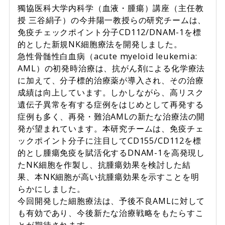
獨協医科大学内科学（血液・腫瘍）講座（主任教
授 三谷絹子）の今井陽一教授らの研究チームは、
免疫チェックポイント分子CD112/DNAM-1を標
的とした新規NK細胞療法を開発しました。
急性骨髄性白血病（acute myeloid leukemia:
AML）の初発時治療は、抗がん剤による化学療法
に加えて、分子標的治療薬が導入され、その治療
成績は向上しています。しかしながら、高リスク
遺伝子異常を有する症例をはじめとして再発する
症例も多く、再発・難治AMLの新たな治療法の開
発が望まれています。本研究チームは、免疫チェ
ックポイント分子に注目してCD155/CD112を標
的とし腫瘍免疫を賦活化するDNAM-1を高発現し
たNK細胞を作製し、抗腫瘍効果を検討した結
果、本NK細胞が高い抗腫瘍効果を示すことを明
らかにしました。
今回開発した細胞療法は、予後不良AMLに対して
も有効であり、今後新たな治療戦略をもたらすこ
とが期待されます。