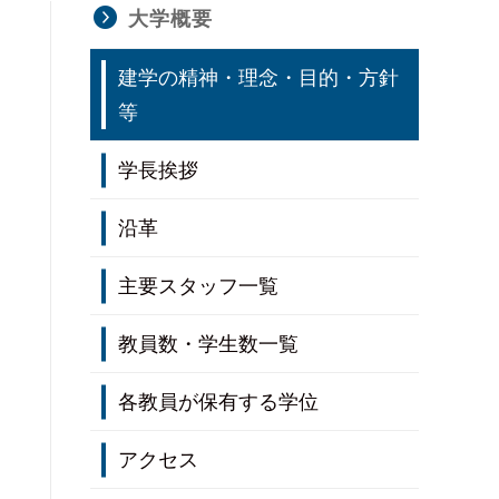
大学概要
建学の精神・理念・目的・方針
等
学長挨拶
沿革
主要スタッフ一覧
教員数・学生数一覧
職階別専任教員数
各教員が保有する学位
年齢別専任教員数
アクセス
入学者数及び入学者数推移