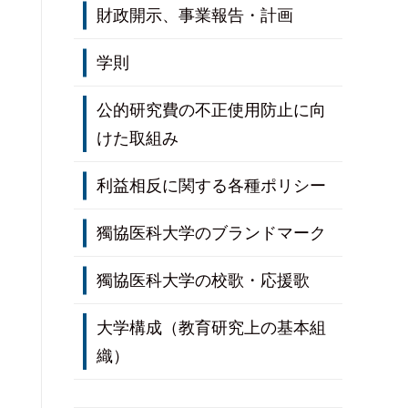
財政開示、事業報告・計画
収容定員及び収容定員充足率
学則
在学者数及び社会人学生数
卒業（修了）者数、学位授与数
公的研究費の不正使用防止に向
及び卒業（修了）後の状況（就
けた取組み
職先の情報を含む）
教員一人当たり学生数
利益相反に関する各種ポリシー
専任教員と非常勤教員の比率
獨協医科大学のブランドマーク
退学・除籍者数及び中退率
獨協医科大学の校歌・応援歌
留年者数
留学生数及び海外派遣学生数
大学構成（教育研究上の基本組
織）