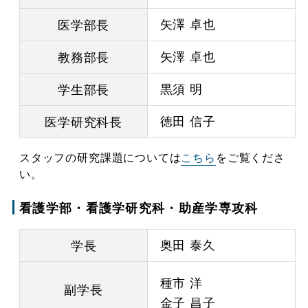
矢澤 卓也
医学部長
矢澤 卓也
教務部長
黒須 明
学生部長
徳田 信子
医学研究科長
スタッフの研究課題については
こちら
をご覧くださ
い。
看護学部・看護学研究科・助産学専攻科
奥田 泰久
学長
種市 洋
副学長
金子 昌子