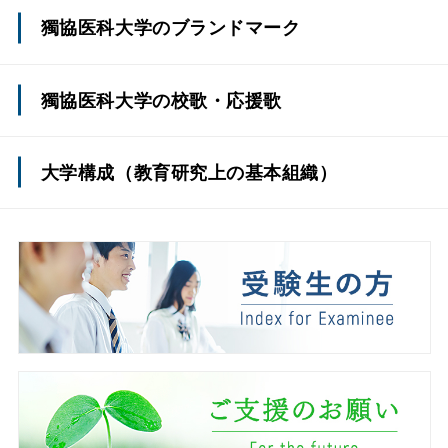
専任教員と非常勤教員の比率
獨協医科大学のブランドマーク
退学・除籍者数及び中退率
獨協医科大学の校歌・応援歌
留年者数
大学構成（教育研究上の基本組織）
留学生数及び海外派遣学生数