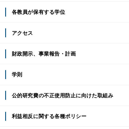
職階別専任教員数
各教員が保有する学位
年齢別専任教員数
アクセス
入学者数及び入学者数推移
財政開示、事業報告・計画
収容定員及び収容定員充足率
学則
在学者数及び社会人学生数
卒業（修了）者数、学位授与数及び卒業（修了）
公的研究費の不正使用防止に向けた取組み
後の状況（就職先の情報を含む）
教員一人当たり学生数
利益相反に関する各種ポリシー