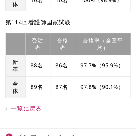
体
第114回看護師国家試験
受験
合格
合格率（全国平
者
者
均）
新
88名
86名
97.7%（95.9%）
卒
全
89名
87名
97.8%（90.1%）
体
一覧に戻る