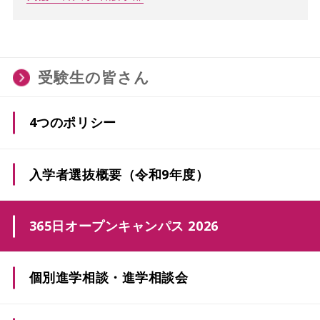
受験生の皆さん
4つのポリシー
入学者選抜概要（令和9年度）
3年次編入
365日オープンキャンパス 2026
学校推薦型選抜（指定校制）
個別進学相談・進学相談会
学校推薦型選抜（公募制）