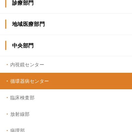
診療部門
呼吸器内科、膠原病・アレルギー内科
地域医療部門
消化器内科
日光市立三依診療所
中央部門
心臓・血管・腎臓内科／循環器内科
内視鏡センター
脳神経内科
循環器病センター
糖尿病・内分泌内科
臨床検査部
皮膚科
放射線部
放射線科
病理部