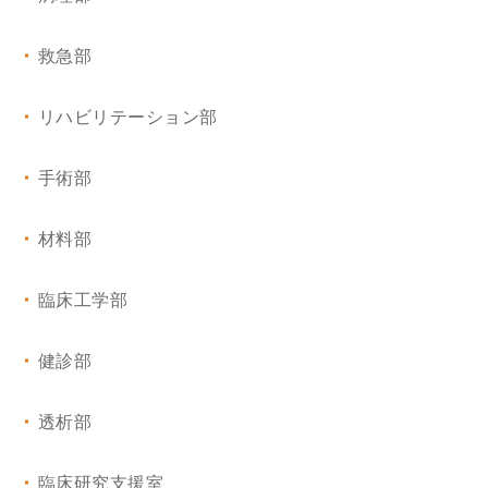
外科
救急部
呼吸器外科
リハビリテーション部
心臓・血管外科
手術部
整形外科・脊椎センター
材料部
泌尿器科
臨床工学部
形成外科・美容外科
健診部
麻酔科
透析部
眼科
臨床研究支援室