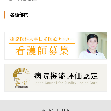
各種部門
薬剤部
看護部
医療安全推進部
感染制御部
地域連携・入退院支援センター
事務部
PAGE TOP