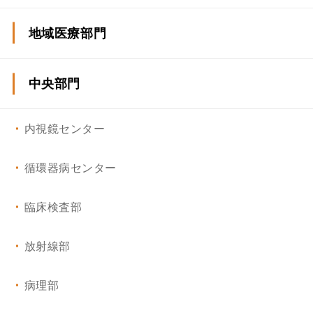
呼吸器内科、膠原病・アレルギー内科
地域医療部門
消化器内科
日光市立三依診療所
中央部門
心臓・血管・腎臓内科／循環器内科
内視鏡センター
脳神経内科
循環器病センター
糖尿病・内分泌内科
臨床検査部
皮膚科
放射線部
放射線科
病理部
外科