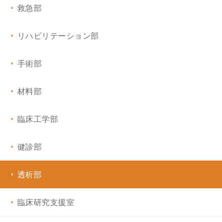
救急部
呼吸器外科
リハビリテーション部
心臓・血管外科
手術部
整形外科・脊椎センター
材料部
泌尿器科
臨床工学部
形成外科・美容外科
健診部
麻酔科
透析部
眼科
臨床研究支援室