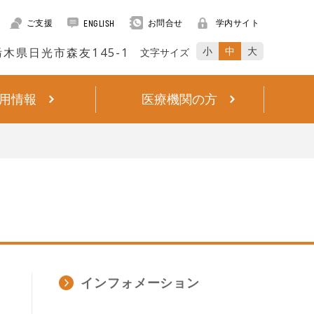
ご支援
お問合せ
学内サイト
ENGLISH
小
中
大
 栃木県日光市森友145-1
文字サイズ
用情報
医療機関の方
インフォメーション