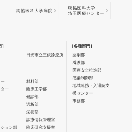
獨協医科大学
獨協医科大学病院
埼玉医療センター
門］
［各種部門］
日光市立三依診療所
薬剤部
看護部
医療安全推進部
感染制御部
ター
材料部
地域連携・入退院支
ンター
臨床工学部
援センター
健診部
事務部
透析部
栄養部
診療情報管理室
ーション部
臨床研究支援室