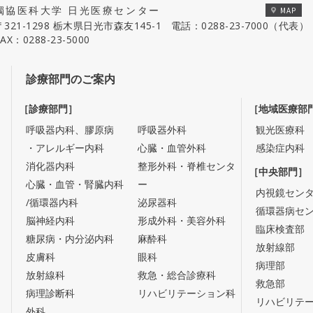
獨協医科大学 日光医療センター
MAP
〒321-1298 栃木県日光市森友145-1
電話：
0288-23-7000
（代表）
FAX：0288-23-5000
診療部門のご案内
［診療部門］
［地域医療部
呼吸器内科、膠原病
呼吸器外科
観光医療科
・アレルギー内科
心臓・血管外科
感染症内科
消化器内科
整形外科・脊椎センタ
［中央部門］
心臓・血管・腎臓内科
ー
内視鏡セン
/循環器内科
泌尿器科
循環器病セ
脳神経内科
形成外科・美容外科
臨床検査部
糖尿病・内分泌内科
麻酔科
放射線部
皮膚科
眼科
病理部
放射線科
救急・総合診療科
救急部
病理診断科
リハビリテーション科
リハビリテ
外科