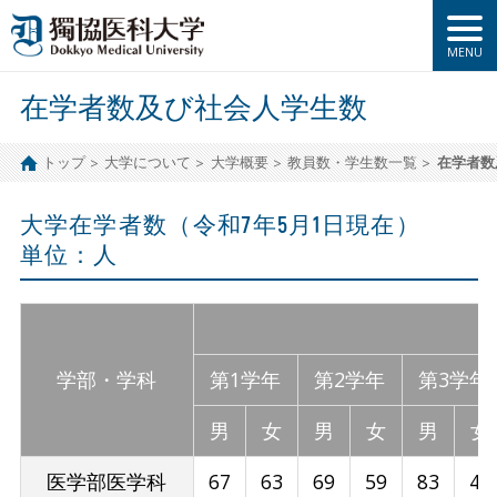
在学者数及び社会人学生数
トップ
大学について
大学概要
教員数・学生数一覧
在学者数
大学在学者数（令和7年5月1日現在）
単位：人
学部・学科
第1学年
第2学年
第3学年
男
女
男
女
男
女
医学部医学科
67
63
69
59
83
42