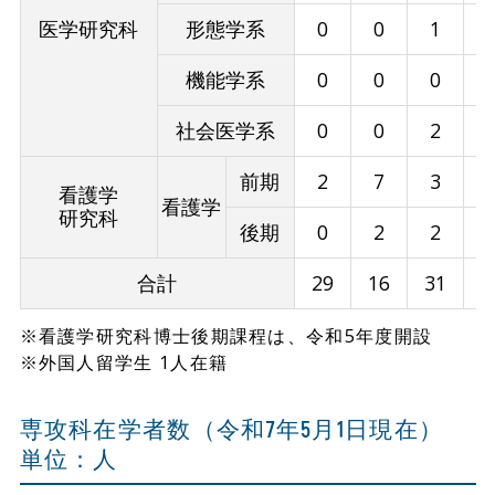
医学研究科
形態学系
0
0
1
機能学系
0
0
0
社会医学系
0
0
2
前期
2
7
3
看護学
看護学
研究科
後期
0
2
2
合計
29
16
31
2
※看護学研究科博士後期課程は、令和5年度開設
※外国人留学生 1人在籍
専攻科在学者数（令和7年5月1日現在）
単位：人