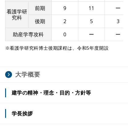
前期
9
11
ー
看護学研
究科
後期
2
5
3
助産学専攻科
0
ー
ー
※看護学研究科博士後期課程は、令和5年度開設
大学概要
建学の精神・理念・目的・方針等
学長挨拶