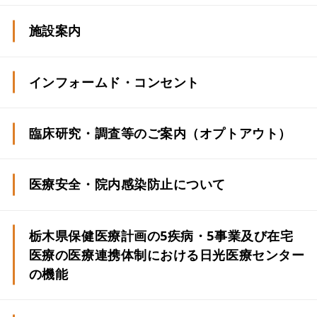
施設案内
インフォームド・コンセント
臨床研究・調査等のご案内
（オプトアウト）
医療安全・院内感染防止に
ついて
医療安全のための指針
（基本方針）
栃木県保健医療計画の5疾病・5事業及び在宅
医療の医療連携体制における日光医療センター
感染防止のための指針
（基本方針）
の機能
診療用放射線の安全利用のための指針