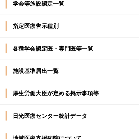
学会等施設認定一覧
指定医療告示種別
各種学会認定医・専門医等
一覧
施設基準届出一覧
厚生労働大臣が定める掲示事項等
日光医療センター統計データ
令和6年度 統計データ
地域医療支援病院について