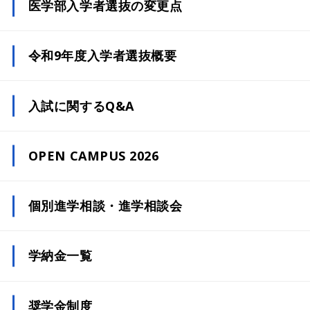
医学部入学者選抜の変更点
令和9年度入学者選抜概要
総合型選抜
入試に関するQ&A
学校推薦型選抜
（公募（地域特別枠））
OPEN CAMPUS 2026
学校推薦型選抜
（指定校制（栃木県地域枠））
個別進学相談・進学相談会
学校推薦型選抜
（指定校制（埼玉県地域枠））
学納金一覧
学校推薦型選抜
（指定校制（茨城県地域枠））
奨学金制度