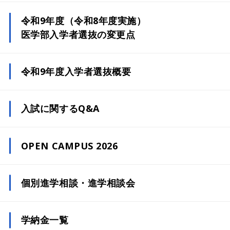
令和9年度（令和8年度実施）
医学部入学者選抜の変更点
令和9年度入学者選抜概要
総合型選抜
入試に関するQ&A
学校推薦型選抜
（公募（地域特別枠））
OPEN CAMPUS 2026
学校推薦型選抜
（指定校制（栃木県地域枠））
個別進学相談・進学相談会
学校推薦型選抜
（指定校制（埼玉県地域枠））
学納金一覧
学校推薦型選抜
（指定校制（茨城県地域枠））