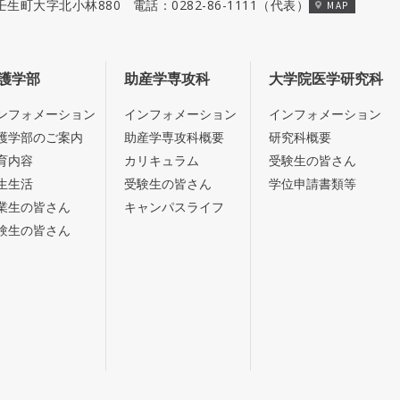
郡壬生町大字北小林880
電話：
0282-86-1111
（代表）
MAP
護学部
助産学専攻科
大学院医学研究科
ンフォメーション
インフォメーション
インフォメーション
護学部のご案内
助産学専攻科概要
研究科概要
育内容
カリキュラム
受験生の皆さん
生生活
受験生の皆さん
学位申請書類等
業生の皆さん
キャンパスライフ
験生の皆さん