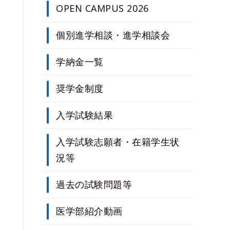
OPEN CAMPUS 2026
（公募（地域特別枠））
学校推薦型選抜
個別進学相談・進学相談会
（指定校制（栃木県地域枠））
学納金一覧
学校推薦型選抜
（指定校制（埼玉県地域枠））
奨学金制度
学校推薦型選抜
（指定校制（茨城県地域枠））
入学試験結果
入学試験志願者・在籍学生状
況等
過去の試験問題等
医学部紹介動画