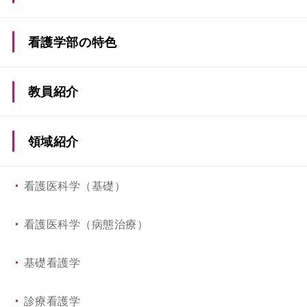
教育理念・教育目標
看護学部の特色
ディプロマ・ポリシー
（卒業認定・学位授与の方
看護学部の4つの特色
教員紹介
針）
4年間の学びのプロセス
カリキュラム・ポリシー
領域紹介
（教育課程編成・実施の方針）
取得できる資格
看護医科学（基礎）
アドミッション・ポリシー
活躍する先輩たち
（入学者受入れの方針）
看護医科学（病態治療）
ICTを取り入れた教育
アセスメント・ポリシー
基礎看護学
（学修成果および成績評価に関する方針）
国際交流
診療看護学