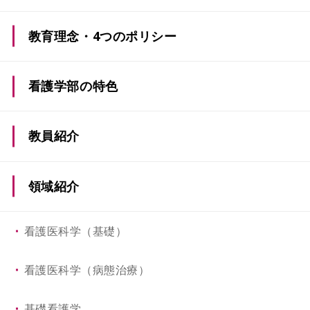
教育理念・4つのポリシー
教育理念・教育目標
看護学部の特色
ディプロマ・ポリシー
（卒業認定・学位授与の方
看護学部の4つの特色
教員紹介
針）
4年間の学びのプロセス
カリキュラム・ポリシー
領域紹介
（教育課程編成・実施の方針）
取得できる資格
看護医科学（基礎）
アドミッション・ポリシー
活躍する先輩たち
（入学者受入れの方針）
看護医科学（病態治療）
ICTを取り入れた教育
アセスメント・ポリシー
基礎看護学