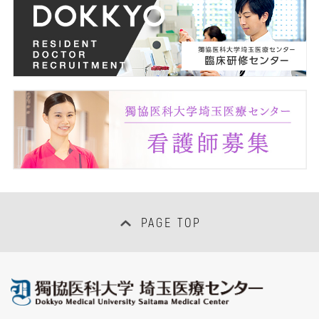
遺伝カウンセリングセンター
医療安全管理室
リプロダクションセンター
臨床研修センター
超音波センター
感染制御部
周産期母子医療センター
臨床研究支援室
移植センター
低侵襲治療センター
PAGE TOP
臨床検査部・輸血部
放射線部