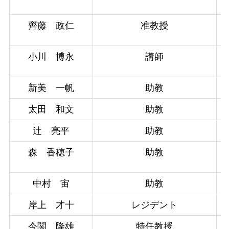
齊藤 政仁
准教授
小川 博永
講師
新美 一帆
助教
太田 和文
助教
辻 亮平
助教
森 香穂子
助教
中村 宙
助教
岸上 才十
レジデント
今関 隆雄
特任教授