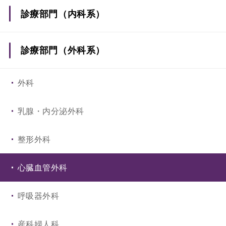
診療部門（内科系）
糖代謝・内分泌内科
診療部門（外科系）
呼吸器・アレルギー内科
外科
消化器内科
乳腺・内分泌外科
循環器内科
整形外科
腎臓内科
心臓血管外科
脳神経内科
呼吸器外科
血液内科
産科婦人科