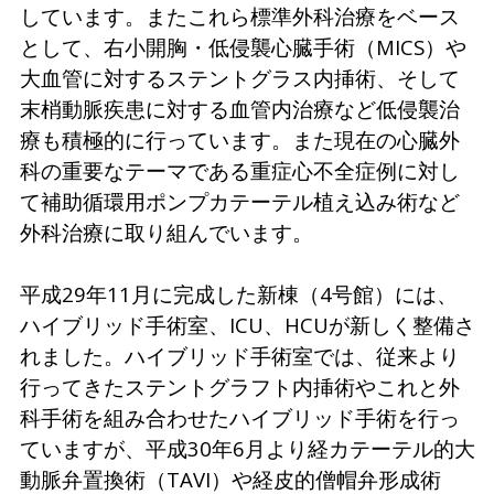
しています。またこれら標準外科治療をベース
として、右小開胸・低侵襲心臓手術（MICS）や
大血管に対するステントグラス内挿術、そして
末梢動脈疾患に対する血管内治療など低侵襲治
療も積極的に行っています。また現在の心臓外
科の重要なテーマである重症心不全症例に対し
て補助循環用ポンプカテーテル植え込み術など
外科治療に取り組んでいます。
平成29年11月に完成した新棟（4号館）には、
ハイブリッド手術室、ICU、HCUが新しく整備さ
れました。ハイブリッド手術室では、従来より
行ってきたステントグラフト内挿術やこれと外
科手術を組み合わせたハイブリッド手術を行っ
ていますが、平成30年6月より経カテーテル的大
動脈弁置換術（TAVI）や経皮的僧帽弁形成術