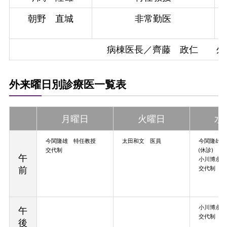
朝野 直城
非常勤医
病棟医長／齊藤 政仁 外
外来曜日別診療医一覧表
月曜日
火曜日
水
今関隆雄 特任教授
太田和文 医員
今関隆雄 
交代制
(休診)
午
小川博永 
前
交代制
小川博永 
午
交代制
後