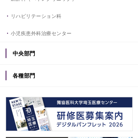
リハビリテーション科
小児疾患外科治療センター
中央部門
総合患者支援センター
各種部門
総合がん診療センター
薬剤部
子どものこころ診療センター
看護部
内視鏡センター
事務部