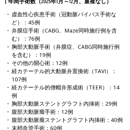
年間手術数（2025年1月～12月、重複なし）
虚血性心疾患手術（冠動脈バイパス手術な
ど）：45例
弁膜症手術（CABG、Maze同時施行例を含
む）：76例
胸部大動脈手術（弁膜症、CABG同時施行例
を含む）：19例
その他の開心術：12例
経カテーテル的大動脈弁置換術（TAVI）：
107例
経カテーテル的僧帽弁形成術（TEER）：14
例
胸部大動脈ステントグラフト内挿術：29例
腹部大動脈瘤手術：12例
腹部大動脈瘤ステントグラフト内挿術：40例
末梢血管手術：60例