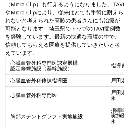
（Mitra Clip）も行えるようになりました。TAVI
やMitra Clipにより、従来はとても手術に耐えら
れないと考えられた高齢の患者さんにも治療が
可能となります。埼玉県でトップのTAVI症例数
を経験しています。最新の快適な環境の中で、
信頼してもらえる医療を提供していきたいと考
えています。
心臓血管外科専門医認定機構
指導責
認定修練施設（基幹施設）
心臓血管外科修練指導医
戸田宏
戸田宏
心臓血管外科専門医
永
指導医
実施医
胸部ステントグラフト実地施設
永