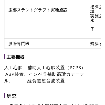
指導医
腹部ステントグラフト実地施設
城
実施医
新美
子
脈管専門医
齊藤政
主要機器
人工心肺、補助人工心肺装置（PCPS）、
IABP装置、インペラ補助循環カテーテ
ル、 経食道超音波装置
研 究