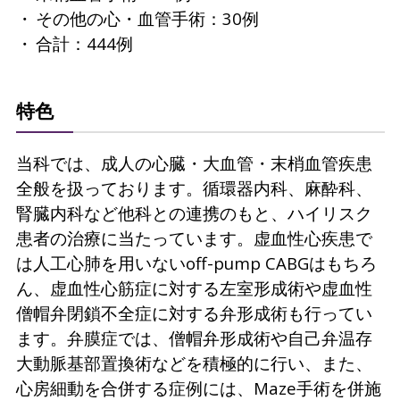
その他の心・血管手術：30例
合計：444例
特色
当科では、成人の心臓・大血管・末梢血管疾患
全般を扱っております。循環器内科、麻酔科、
腎臓内科など他科との連携のもと、ハイリスク
患者の治療に当たっています。虚血性心疾患で
は人工心肺を用いないoff-pump CABGはもちろ
ん、虚血性心筋症に対する左室形成術や虚血性
僧帽弁閉鎖不全症に対する弁形成術も行ってい
ます。弁膜症では、僧帽弁形成術や自己弁温存
大動脈基部置換術などを積極的に行い、また、
心房細動を合併する症例には、Maze手術を併施