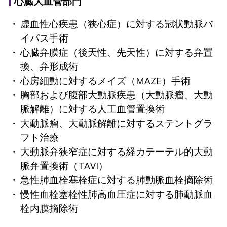
心臓大血管部門
虚血性心疾患（狭心症）に対する冠状動脈バ
イパス手術
心臓弁膜症（後天性、先天性）に対する弁置
換、弁形成術
心房細動に対するメイズ（MAZE）手術
胸部および腹部大動脈疾患（大動脈瘤、大動
脈解離）に対する人工血管置換術
大動脈瘤、大動脈解離に対するステントグラ
フト治療
大動脈弁狭窄症に対する経カテーテル的大動
脈弁置換術（TAVI）
急性肺血栓塞栓症に対する肺動脈血栓摘除術
慢性血栓塞栓性肺高血圧症に対する肺動脈血
栓内膜摘除術