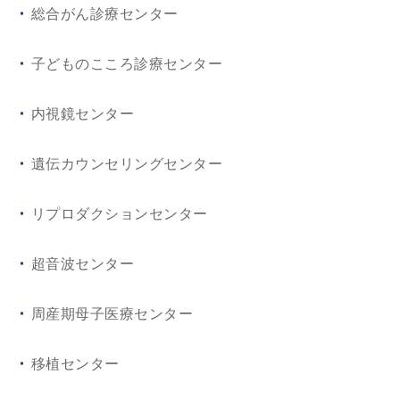
総合がん診療センター
腎臓内科
心臓血管外科
子どものこころ診療センター
脳神経内科
呼吸器外科
内視鏡センター
血液内科
産科婦人科
遺伝カウンセリングセンター
小児科
眼科
リプロダクションセンター
皮膚科
耳鼻咽喉・頭頸部外科
超音波センター
こころの診療科
脳神経外科
周産期母子医療センター
放射線科
泌尿器科
移植センター
総合診療科
形成外科