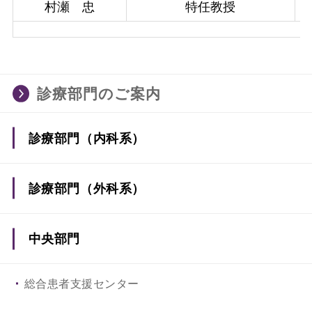
村瀬 忠
特任教授
診療部門のご案内
診療部門（内科系）
糖代謝・内分泌内科
診療部門（外科系）
呼吸器・アレルギー内科
外科
中央部門
消化器内科
乳腺・内分泌外科
総合患者支援センター
循環器内科
整形外科