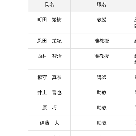
氏名
職名
町田 繁樹
教授
忍田 栄紀
准教授
西村 智治
准教授
權守 真奈
講師
井上 晋也
助教
原 巧
助教
伊藤 大
助教