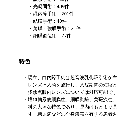
光凝固術：409件
緑内障手術：201件
結膜手術：40件
角膜・強膜手術：21件
網膜復位術：77件
特色
現在、白内障手術は超音波乳化吸引術が
レンズ挿入術を施行し、入院期間の短縮
多焦点眼内レンズについては対応可能で
増殖糖尿病網膜症、網膜剥離、黄斑疾患
科の大きな特色であり、県内はもとより
す。糖尿病などの全身疾患を有する患者