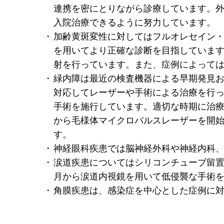
連携を密にとりながら診療しています。
入院治療できるように努力しています。
加齢黄斑変性に対してはフルオレセイン・イン
を用いてより正確な診断を目指しています
射を行っています。また、症例によって
緑内障は最近の検査機器による早期発見
対応してレーザーや手術による治療を行
手術を施行しています。適切な時期に治療
から毛様体マイクロパルスレーザーを開始し
す。
神経眼科疾患では脳神経外科や神経内科
涙道疾患についてはシリコンチューブ留置
月から涙道内視鏡を用いて低侵襲な手術
角膜疾患は、感染症を中心とした症例に