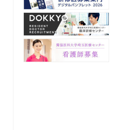
内視鏡センター
事務部
遺伝カウンセリングセンター
医療安全管理室
リプロダクションセンター
臨床研修センター
超音波センター
感染制御部
周産期母子医療センター
臨床研究支援室
移植センター
低侵襲治療センター
臨床検査部・輸血部
放射線部
病理診断科
臨床工学部