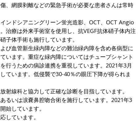
外傷、網膜剥離などの緊急手術が必要な患者さんは常時
ドシアニングリーン蛍光造影、OCT、OCT Angio
。治療は外来手術室を使用し、抗VEGF抗体硝子体内注
は硝子体手術も施行しています。
および血管新生緑内障などの難治緑内障を含め各病型に
っています。重症な緑内障についてはチューブシャント
を行うための病診連携を重視しています。2021年3月
ています。低侵襲で30-40％の眼圧下降が得られま
、放射線科と協力して正確な診断を目指しています。
あるいは涙嚢鼻腔吻合術を施行しています。2021年3
を開始しています。
対応しています。