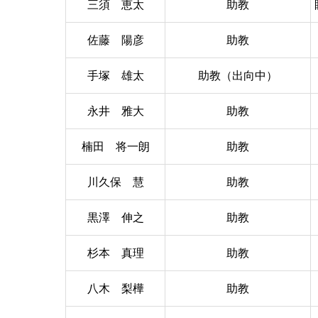
三須 恵太
助教
佐藤 陽彦
助教
手塚 雄太
助教（出向中）
永井 雅大
助教
楠田 将一朗
助教
川久保 慧
助教
黒澤 伸之
助教
杉本 真理
助教
八木 梨樺
助教