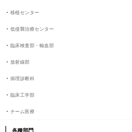
放射線科
泌尿器科
移植センター
総合診療科
形成外科
低侵襲治療センター
救命救急センター・救急医療科
臨床検査部・輸血部
集中治療科
放射線部
麻酔科（ペインクリニック）
病理診断科
リハビリテーション科
臨床工学部
小児疾患外科治療センター
チーム医療
各種部門