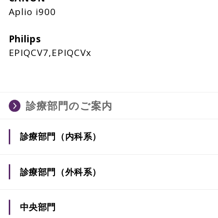
Aplio i900
Philips
EPIQCV7,EPIQCVx
診療部門のご案内
診療部門（内科系）
糖代謝・内分泌内科
診療部門（外科系）
呼吸器・アレルギー内科
外科
中央部門