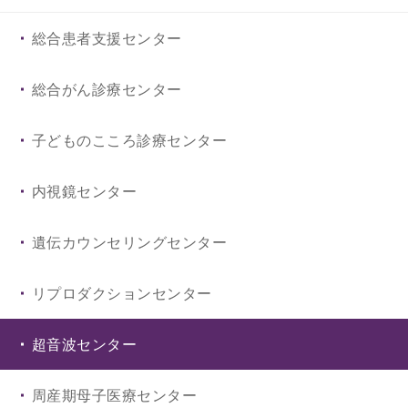
消化器内科
乳腺・内分泌外科
総合患者支援センター
循環器内科
整形外科
総合がん診療センター
腎臓内科
心臓血管外科
子どものこころ診療センター
脳神経内科
呼吸器外科
内視鏡センター
血液内科
産科婦人科
遺伝カウンセリングセンター
小児科
眼科
リプロダクションセンター
皮膚科
耳鼻咽喉・頭頸部外科
超音波センター
こころの診療科
脳神経外科
周産期母子医療センター