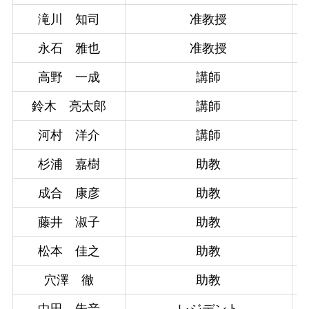
滝川 知司
准教授
永石 雅也
准教授
高野 一成
講師
鈴木 亮太郎
講師
河村 洋介
講師
杉浦 嘉樹
助教
成合 康彦
助教
藤井 淑子
助教
松本 佳之
助教
穴澤 徹
助教
中田 朱音
レジデント