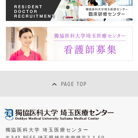
リプロダクションセンター
臨床研修センター
超音波センター
感染制御部
周産期母子医療センター
臨床研究支援室
移植センター
低侵襲治療センター
PAGE TOP
臨床検査部・輸血部
放射線部
獨協医科大学 埼玉医療センター
病理診断科
〒343-8555 埼玉県越谷市南越谷2-1-50