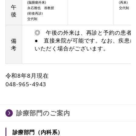
(脳腫瘍外来)
(再来)
午
永石雅也 准教授
交代制
後
(術後再診)
交代制
◎ 午後の外来は、再診と予約の患者
● 直接来院が可能です。なお、疾患
備
考
いただく場合がございます。
令和8年8月現在
048-965-4943
診療部門のご案内
診療部門（内科系）