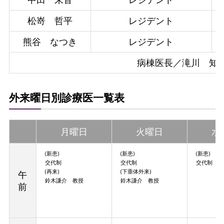
松嵜 哲平
レジデント
熊谷 なつき
レジデント
病棟医長／滝川 知
外来曜日別診療医一覧表
月曜日
火曜日
水
(新患)
(新患)
(新患)
交代制
交代制
交代制
(再来)
(下垂体外来)
午
鈴木謙介 教授
鈴木謙介 教授
前