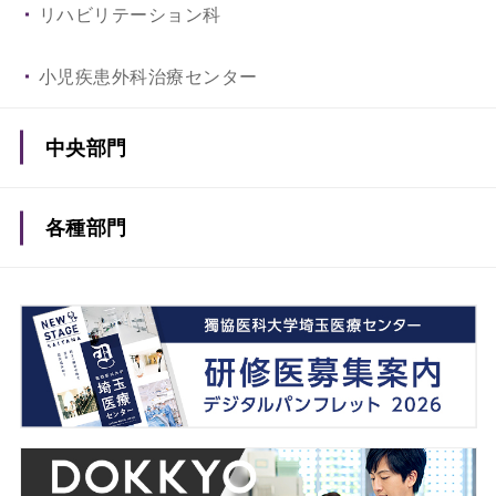
リハビリテーション科
小児疾患外科治療センター
中央部門
総合患者支援センター
各種部門
総合がん診療センター
薬剤部
子どものこころ診療センター
看護部
内視鏡センター
事務部
遺伝カウンセリングセンター
医療安全管理室