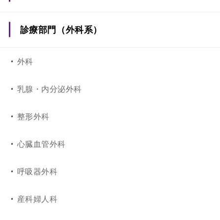
糖代謝・内分泌内科
診療部門（外科系）
呼吸器・アレルギー内科
外科
消化器内科
乳腺・内分泌外科
循環器内科
整形外科
腎臓内科
心臓血管外科
脳神経内科
呼吸器外科
血液内科
産科婦人科
小児科