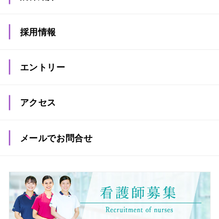
部署紹介
採用情報
募集要項
エントリー
採用試験
アクセス
病院見学説明会・オープンホスピタル（看護職場
体験）
メールでお問合せ
福利厚生