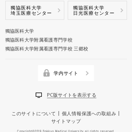
獨協医科大学
獨協医科大学
乳腺科
埼玉医療センター
日光医療センター
臨床検査センター
獨協医科大学
乳腺センター
獨協医科大学附属看護専門学校
前立腺センター
獨協医科大学附属看護専門学校 三郷校
再生医療センター
学内サイト
放射線治療センター
PC版サイトを表示する
血液浄化センター
|
|
このサイトについて
個人情報保護への取組み
脳卒中センター
サイトマップ
糖尿病センター
Copyright©2019 Dokkyo Medical University all rights reserved.