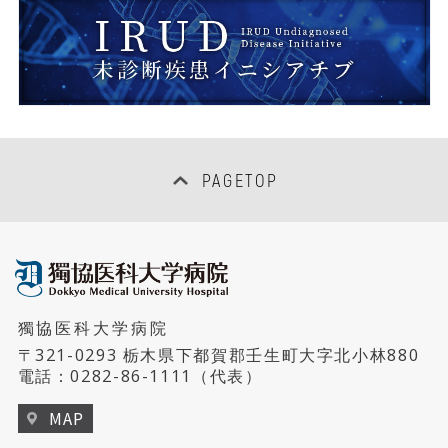
臨床研究管理センター
泌尿器科
超音波センター
臨床研修センター
眼 科
救命救急センター
医療情報センター
耳鼻咽喉・頭頸部外科
集中治療センター
女性医師支援センター
PAGETOP
産科婦人科
PETセンター
地域連携・患者サポートセンター
口腔外科
総合がん診療センター
病床管理センター
リハビリテーション科
獨協医科大学病院
睡眠医療センター
病児保育室「にじいろキッズ」
〒321-0293 栃木県下都賀郡壬生町大字北小林880
形成外科・美容外科
電話：
0282-86-1111
（代表）
ハートセンター
MAP
救急・集中治療科
リウマチセンター