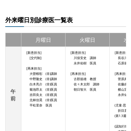
外来曜日別診療医一覧表
月曜日
火曜日
水
[新患担当]
[新患担当]
[新患担当]
[交代制]
川俣安史 講師
長谷川千
永井佑樹 医員
石原優吾
[再来担当]
大曽根彰 (非)講師
[再来担当]
[再来担当]
中野隆史 (非)講師
古郡規雄 教授
菅原典夫
白木亮介 (非)医員
佐々木太郎 講師
佐藤由英
菊池昂太 (非)医員
朝日智大 医員
横山宜史 
午
吉田良太 (非)医員
永井佑樹
前
北林佳晃 (非)医員
平松里奈 医員
(児童·思春
折目直樹 
(第1.3週)
(認知行動