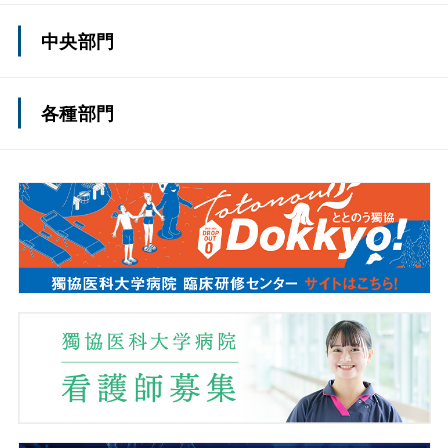
上部消化管外科(一般外科)
中央部門
下部消化管外科(一般外科)
てんかんセンター
各種部門
肝・胆・膵外科(一般外科)
側弯症治療センター
薬剤部
小児外科
認知症疾患医療センター
看護部
脳神経外科
総合周産期母子医療センター
事務部
呼吸器外科
とちぎ子ども医療センター
医療安全推進センター
心臓・血管外科
消化器内視鏡センター
感染制御センター
整形外科
呼吸器内視鏡センター