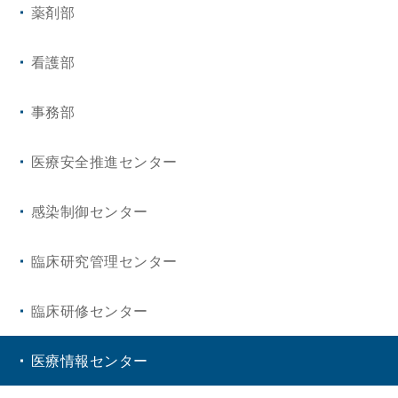
薬剤部
脳神経内科
小児外科
認知症疾患医療センター
看護部
内分泌代謝内科
脳神経外科
総合周産期母子医療センター
事務部
呼吸器・アレルギー内科
呼吸器外科
とちぎ子ども医療センター
医療安全推進センター
リウマチ・膠原病内科
心臓・血管外科
消化器内視鏡センター
感染制御センター
精神神経科
整形外科
呼吸器内視鏡センター
臨床研究管理センター
皮膚科
泌尿器科
超音波センター
臨床研修センター
小児科
眼 科
救命救急センター
医療情報センター
放射線科
耳鼻咽喉・頭頸部外科
集中治療センター