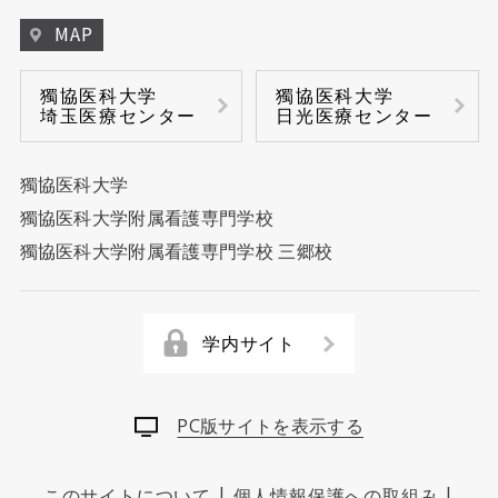
MAP
スポーツ医学センター
獨協医科大学
獨協医科大学
埼玉医療センター
日光医療センター
リプロダクションセンター
放射線部
獨協医科大学
獨協医科大学附属看護専門学校
病理部
獨協医科大学附属看護専門学校 三郷校
手術部
学内サイト
麻酔部（ペインクリニック）
PC版サイトを表示する
診療記録管理部
|
|
時間外救急部
このサイトについて
個人情報保護への取組み