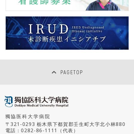
再生医療センター
放射線治療センター
血液浄化センター
脳卒中センター
PAGETOP
糖尿病センター
肥満症治療センター
獨協医科大学病院
ロボット手術支援センター
〒321-0293 栃木県下都賀郡壬生町大字北小林880
電話：
0282-86-1111
（代表）
アレルギーセンター