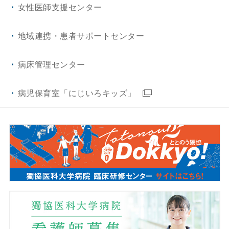
女性医師支援センター
健診センター
産科婦人科
PETセンター
地域連携・患者サポートセンター
病理診断科
口腔外科
総合がん診療センター
病床管理センター
総合診療科
リハビリテーション科
睡眠医療センター
病児保育室「にじいろキッズ」
形成外科・美容外科
ハートセンター
救急・集中治療科
リウマチセンター
乳腺科
臨床検査センター
乳腺センター
前立腺センター