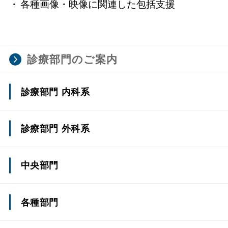
各種画像・映像に関連した包括支援
診療部門のご案内
診療部門 内科系
心臓・血管内科/循環器内科
診療部門 外科系
消化器内科
上部消化管外科(一般外科)
中央部門
血液・腫瘍内科
下部消化管外科(一般外科)
てんかんセンター
各種部門
腎臓・高血圧内科
肝・胆・膵外科(一般外科)
側弯症治療センター