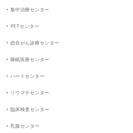
耳鼻咽喉・頭頸部外科
集中治療センター
健診センター
産科婦人科
PETセンター
病理診断科
口腔外科
総合がん診療センター
総合診療科
リハビリテーション科
睡眠医療センター
形成外科・美容外科
ハートセンター
救急・集中治療科
リウマチセンター
乳腺科
臨床検査センター
乳腺センター