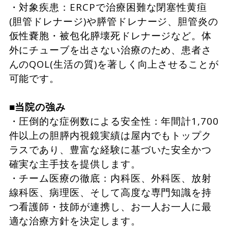
・対象疾患：ERCPで治療困難な閉塞性黄疸
(胆管ドレナージ)や膵管ドレナージ、胆管炎の
仮性嚢胞・被包化膵壊死ドレナージなど。体
外にチューブを出さない治療のため、患者さ
んのQOL(生活の質)を著しく向上させることが
可能です。
■当院の強み
・圧倒的な症例数による安全性：年間計1,700
件以上の胆膵内視鏡実績は屋内でもトップク
ラスであり、豊富な経験に基づいた安全かつ
確実な主手技を提供します。
・チーム医療の徹底：内科医、外科医、放射
線科医、病理医、そして高度な専門知識を持
つ看護師・技師が連携し、お一人お一人に最
適な治療方針を決定します。