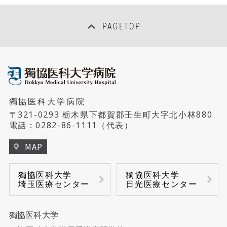
女性医師支援センター
PAGETOP
地域連携・患者サポートセンター
病床管理センター
獨協医科大学病院
病児保育室「にじいろキッズ」
〒321-0293 栃木県下都賀郡壬生町大字北小林880
電話：
0282-86-1111
（代表）
MAP
獨協医科大学
獨協医科大学
埼玉医療センター
日光医療センター
獨協医科大学