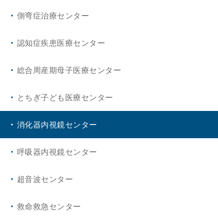
肝・胆・膵外科(一般外科)
側弯症治療センター
脳神経内科
小児外科
認知症疾患医療センター
内分泌代謝内科
脳神経外科
総合周産期母子医療センター
呼吸器・アレルギー内科
呼吸器外科
とちぎ子ども医療センター
リウマチ・膠原病内科
心臓・血管外科
消化器内視鏡センター
精神神経科
整形外科
呼吸器内視鏡センター
皮膚科
泌尿器科
超音波センター
小児科
眼 科
救命救急センター
放射線科