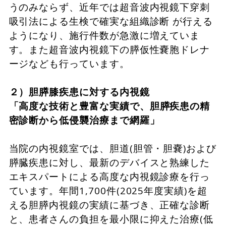
うのみならず、近年では超音波内視鏡下穿刺
吸引法による生検で確実な組織診断 が行える
ようになり、施行件数が急激に増えていま
す。また超音波内視鏡下の膵仮性嚢胞ドレナ
ージなども行っています。
２）胆膵膝疾患に対する内視鏡
「
高度な技術と豊富な実績で、胆膵疾患の精
密診断から低侵襲治療まで網羅」
当院の内視鏡室では、胆道(胆管・胆嚢)および
膵臓疾患に対し、最新のデバイスと熟練した
エキスパートによる高度な内視鏡診療を行っ
ています。年間1,700件(2025年度実績)を超
える胆膵内視鏡の実績に基づき、正確な診断
と、患者さんの負担を最小限に抑えた治療(低