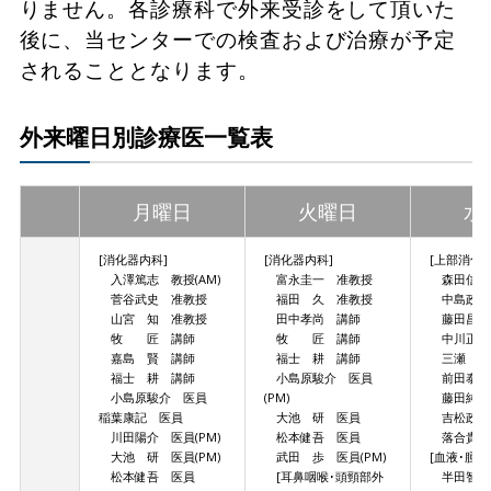
りません。各診療科で外来受診をして頂いた
後に、当センターでの検査および治療が予定
されることとなります。
外来曜日別診療医一覧表
月曜日
火曜日
水
[消化器内科]
[消化器内科]
[上部消化
入澤篤志 教授(AM)
富永圭一 准教授
森田信司
菅谷武史 准教授
福田 久 准教授
中島政信
山宮 知 准教授
田中孝尚 講師
藤田昌紀 
牧 匠 講師
牧 匠 講師
中川正敏
嘉島 賢 講師
福士 耕 講師
三瀬 農
福士 耕 講師
小島原駿介 医員
前田泰紀
小島原駿介 医員
(PM)
藤田純輝
稲葉康記 医員
大池 研 医員
吉松政樹
川田陽介 医員(PM)
松本健吾 医員
落合貴裕
大池 研 医員(PM)
武田 歩 医員(PM)
[血液･腫瘍
松本健吾 医員
[耳鼻咽喉･頭頸部外
半田智幸