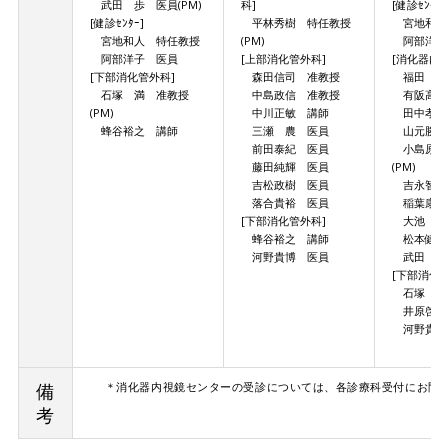
武田 歩 医員(PM)
科]
[健診ｾﾝﾀｰ]
[健診ｾﾝﾀｰ]
平林秀樹 特任教授
宮地和人
宮地和人 特任教授
(PM)
阿部洋子
阿部洋子 医員
[上部消化管外科]
[消化器内科
[下部消化管外科]
森田信司 准教授
福田 久
石塚 満 准教授
中島政信 准教授
有阪高洋 
(PM)
中川正敏 講師
田中孝尚
蜂谷裕之 講師
三瀬 農 医員
山元勝悟
前田泰紀 医員
小島原駿
藤田純輝 医員
(PM)
吉松政樹 医員
吉永智則
落合貴裕 医員
稲葉康記 
[下部消化管外科]
大池 研 
蜂谷裕之 講師
松本健吾 
河野貴博 医員
武田 歩
[下部消化
石塚 満
井原啓佑
河野貴博
備
＊消化器内視鏡センターの受診については、各診療科受付にお問
考