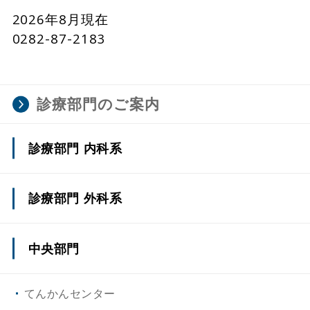
2026年8月現在
0282-87-2183
診療部門のご案内
診療部門 内科系
心臓・血管内科/循環器内科
診療部門 外科系
消化器内科
上部消化管外科(一般外科)
中央部門
血液・腫瘍内科
下部消化管外科(一般外科)
てんかんセンター
腎臓・高血圧内科