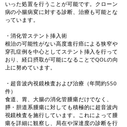
いった処置を行うことが可能です。クローン
病の小腸病変に対する診断、治療も可能とな
っています。
・消化管ステント挿入術
根治の可能性がない高度進行癌による狭窄や
穿孔症例を中心としてステント挿入を行って
おり、経口摂取が可能になることでQOLの向
上に努めています。
・超音波内視鏡検査および治療（年間約550
件）
食道、胃、大腸の消化管腫瘍だけでなく、
膵・胆道系腫瘍に対しても積極的に超音波内
視鏡検査を施行しています。これによって腫
瘍を詳細に観察し、局在や深達度の診断を行