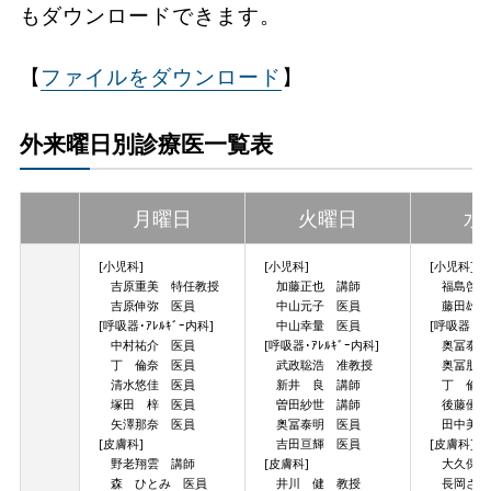
もダウンロードできます。
【
ファイルをダウンロード
】
外来曜日別診療医一覧表
月曜日
火曜日
水
[小児科]
[小児科]
[小児科]
吉原重美 特任教授
加藤正也 講師
福島啓太
吉原伸弥 医員
中山元子 医員
藤田雄治
[呼吸器･ｱﾚﾙｷﾞｰ内科]
中山幸量 医員
[呼吸器･ｱﾚ
中村祐介 医員
[呼吸器･ｱﾚﾙｷﾞｰ内科]
奥冨泰明
丁 倫奈 医員
武政聡浩 准教授
奥冨朋子
清水悠佳 医員
新井 良 講師
丁 倫奈
塚田 梓 医員
曽田紗世 講師
後藤優斗
矢澤那奈 医員
奥冨泰明 医員
田中美佳
[皮膚科]
吉田亘輝 医員
[皮膚科]
野老翔雲 講師
[皮膚科]
大久保れ
森 ひとみ 医員
井川 健 教授
長岡さゆ