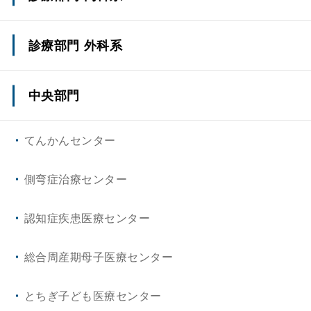
心臓・血管内科/循環器内科
診療部門 外科系
消化器内科
上部消化管外科(一般外科)
中央部門
血液・腫瘍内科
下部消化管外科(一般外科)
てんかんセンター
腎臓・高血圧内科
肝・胆・膵外科(一般外科)
側弯症治療センター
脳神経内科
小児外科
認知症疾患医療センター
内分泌代謝内科
脳神経外科
総合周産期母子医療センター
呼吸器・アレルギー内科
呼吸器外科
とちぎ子ども医療センター