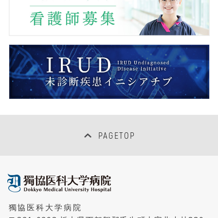
感染制御センター
臨床研究管理センター
臨床研修センター
医療情報センター
女性医師支援センター
PAGETOP
地域連携・患者サポートセンター
病床管理センター
獨協医科大学病院
病児保育室「にじいろキッズ」