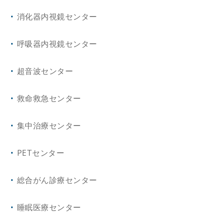
リウマチ・膠原病内科
心臓・血管外科
消化器内視鏡センター
精神神経科
整形外科
呼吸器内視鏡センター
皮膚科
泌尿器科
超音波センター
小児科
眼 科
救命救急センター
放射線科
耳鼻咽喉・頭頸部外科
集中治療センター
健診センター
産科婦人科
PETセンター
病理診断科
口腔外科
総合がん診療センター
総合診療科
リハビリテーション科
睡眠医療センター