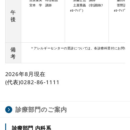
宮本 学 講師
土屋喬義 (非)講師(ﾌ
菅野訓子 
ｫﾛｰｱｯﾌﾟ)
ｫﾛｰｱｯﾌﾟ)
午
後
備
＊アレルギーセンターの受診については、各診療科受付にお問い
考
2026年8月現在
(代表)0282-86-1111
診療部門のご案内
診療部門 内科系