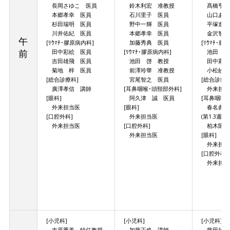
長岡さゆこ 医員
鈴木利宏 准教授
髙橋亨太
本郷孝幸 医員
石川里子 医員
山口あり
杉田瑞明 医員
野中一輝 医員
平塚進太
川井佑紀 医員
本郷孝幸 医員
金沢智
午
[ﾘｳﾏﾁ･膠原病内科]
加藤秀典 医員
[ﾘｳﾏﾁ･膠
前
田中彩絵 医員
[ﾘｳﾏﾁ･膠原病内科]
池田 啓
吉田雄飛 医員
池田 啓 教授
田中彩絵
菊地 梓 医員
前澤玲華 准教授
小松紗良
[総合診療科]
宮尾智之 医員
[総合診療科
廣澤孝信 講師
[耳鼻咽喉･頭頸部外科]
外来担当
[眼科]
阿久津 誠 医員
[耳鼻咽喉
外来担当医
[眼科]
春名眞一
[口腔外科]
外来担当医
(第1.3週)
外来担当医
[口腔外科]
柏木隆志
外来担当医
[眼科]
外来担当
[口腔外科]
外来担当
[小児科]
[小児科]
[小児科]
吉原重美 特任教授
加藤正也 講師
藤田雄治