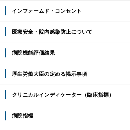
施設の特徴
さんの責務とお願い
インフォームド・コンセント
フロア紹介
適切な意思決定支援に関する指針
医療安全・院内感染防止について
施設・設備
身体拘束適正化のための指針
医療に係る安全管理のための指針
病院機能評価結果
情報・図書コーナーのご案内
認定施設一覧
院内感染防止のための指針
沿革
厚生労働大臣の定める掲示事項
各種拠点病院･その他
クリニカルインディケーター
（臨床指標）
病院指標