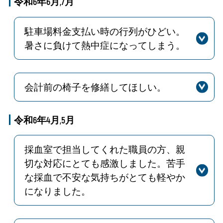
令和6年6月,7月
両で来た場合、駐車料金は外来患者さ
んと同様の料金になります。正面玄関
駐車場料金支払い時の行列がひどい。
受付（守衛）でその旨を伝えていただ
暑さに負けて熱中症になってしまう。
くとＱＲ駐車サービス券を発行しま
回答
ご意見ありがとうございます。駐車場
す。
の精算機に関わる件については、種々
検討した結果、８月１３日からアイン
会計前の椅子を修繕してほしい。
薬局前のアーケード内に２台移設・２
回答
ご意見ありがとうございます。修繕が
台増設したことにより、待ち時間等の
必要な椅子については７月下旬に交換
令和6年4月,5月
問題点が解消されております。大変ご
を済ませております。
迷惑をおかけしました。
採血室で担当してくれた職員の方、親
切な対応にとても感激しました。苦手
な採血で不安な気持ちがとても軽やか
になりました。
回答
感謝のお言葉ありがとうございます。
これからも少しでも不安が軽減され、