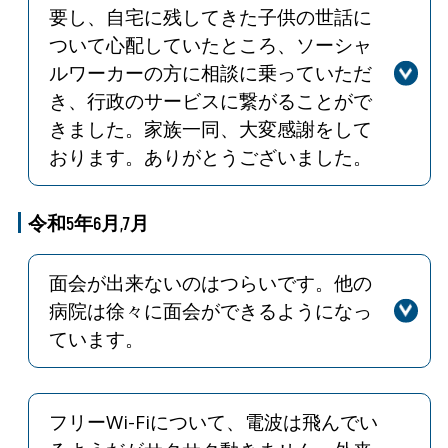
要し、自宅に残してきた子供の世話に
り、引き続き禁煙対策を徹底してまい
ついて心配していたところ、ソーシャ
ります。
ルワーカーの方に相談に乗っていただ
また、周辺道路におきましても、通行
人や近隣住民の方々のご迷惑になりま
き、行政のサービスに繋がることがで
すので、禁煙にご協力ください。
きました。家族一同、大変感謝をして
おります。ありがとうございました。
回答
入院中のご不安や、心配事が少しでも
軽減されるよう日々業務を行っており
令和5年6月,7月
ます。このようなお褒めの言葉をいた
だけますとソーシャルワーカー全員の
面会が出来ないのはつらいです。他の
士気が上がります。今後もサービスの
病院は徐々に面会ができるようになっ
向上を目指し、皆様に寄り添えるソー
ています。
シャルワークを実践して参ります。
回答
新型コロナウィルス感染拡大防止のた
め、許可がある場合のみ面会可能とし
ております。患者さんの病状や治療内
フリーWi-Fiについて、電波は飛んでい
容で患者さんごとの対応が異なる場合