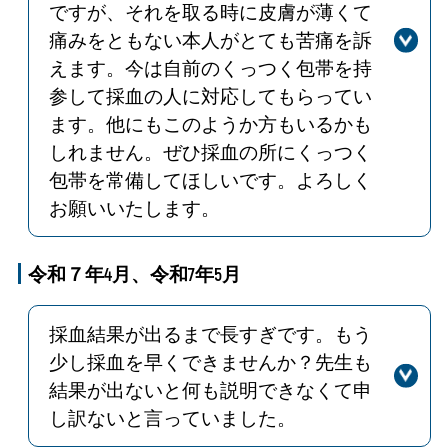
ですが、それを取る時に皮膚が薄くて
痛みをともない本人がとても苦痛を訴
えます。今は自前のくっつく包帯を持
参して採血の人に対応してもらってい
ます。他にもこのようか方もいるかも
しれません。ぜひ採血の所にくっつく
包帯を常備してほしいです。よろしく
お願いいたします。
回答
貴重なご意見ありがとうございます。
皮膚が弱い方については通常の絆創膏
令和７年4月、令和7年5月
ではなく、剥がす際の刺激を軽減して
角質層を守るゲル粘着剤を使用した
採血結果が出るまで長すぎです。もう
「優肌絆」というテープを使用してお
少し採血を早くできませんか？先生も
ります。ご希望の際は、どうぞお気軽
結果が出ないと何も説明できなくて申
にお声がけください。また、採血を担
し訳ないと言っていました。
当する職員にも配慮が行き届くよう指
導いたします。なお、ご要望の「くっ
回答
ご意見いただき、ありがとうございま