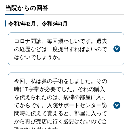
当院からの回答
令和7年12月、令和8年1月
コロナ問診、毎回煩わしいです。過去
の経歴などは一度提出すればよいので
はないでしょうか。
回答
平素より院内感染防止対策にご理解い
ただき感謝申し上げます。ご意見いた
だいた件につきましては、新型コロナ
今回、私は鼻の手術をしました。その
感染症陽性になる方の中には、短い期
時にT字帯が必要でした。それの購入
間で複数回罹患される方もいるため、
を伝えられたのは、病棟の部屋に入っ
記載項目としております。毎回お手を
てからです。入院サポートセンター訪
煩わせておりますが、皆様にご記入い
問時に伝えて貰えると、部屋に入って
ただいた結果は全て院内感染防止対策
から再び売店に行く必要はないので合
に役立てておりますので、ご協力の程