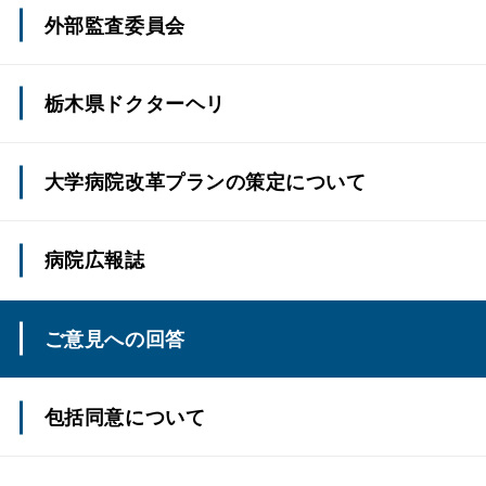
外部監査委員会
令和7年度獨協医科大学外部監査委員会報告
栃木県ドクターヘリ
令和6年度獨協医科大学外部監査委員会報告
大学病院改革プランの策定について
令和5年度獨協医科大学外部監査委員会報告
病院広報誌
令和4年度獨協医科大学外部監査委員会報告
獨協医科大学病院だより
ご意見への回答
令和3年度獨協医科大学外部監査委員会報告
リウマチセンターだより
令和2年度獨協医科大学外部監査委員会報告
包括同意について
えいよう通信
令和元年度獨協医科大学外部監査委員会報告