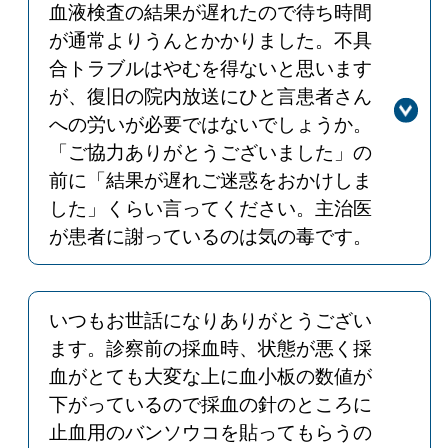
血液検査の結果が遅れたので待ち時間
食事の提供を目指してまいります。
が通常よりうんとかかりました。不具
合トラブルはやむを得ないと思います
が、復旧の院内放送にひと言患者さん
への労いが必要ではないでしょうか。
「ご協力ありがとうございました」の
前に「結果が遅れご迷惑をおかけしま
した」くらい言ってください。主治医
が患者に謝っているのは気の毒です。
回答
貴重なご意見ありがとうございます。
配慮に欠けたアナウンスにより不愉快
な思いをさせてしまい申し訳ございま
いつもお世話になりありがとうござい
せんでした。今後は「結果が遅れ、ご
ます。診察前の採血時、状態が悪く採
迷惑をおかけしました」という一文を
血がとても大変な上に血小板の数値が
加え、より丁寧なご案内を心がけてま
下がっているので採血の針のところに
いります。
止血用のバンソウコを貼ってもらうの