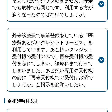
るようだがサクサク動きません。外来
がありますので、病棟スタッフにご確
でも病棟でも同じです。利用する方が
認ください。ご不便をおかけします
多くなったのではないでしょうか。
が、ご理解とご協力をお願いします。
回答
ご指摘のとおり、時間帯によって回線
（R5.9）
の容量を超える通信が発生しておりま
す。回線増などの対策を引き続き進め
外来診療費で事前登録をしている「医
てまいります。（R5.9）
療費あと払いクレジットサービス」を
利用しています。あと払いクレジット
受付機の受付のみで、再来受付機の受
付を忘れてしまい、診療科まで行って
しまいました。あと払い専用の受付機
の前に「再来受付機での受付はお済で
しょうか」と掲示をお願いしたい。
回答
ご意見ありがとうございます。あと払
いクレジット受付機のモニターの画面
令和5年4月,5月
下に「再来受付機での受付はお済みで
しょうか」と掲示しました。また、案