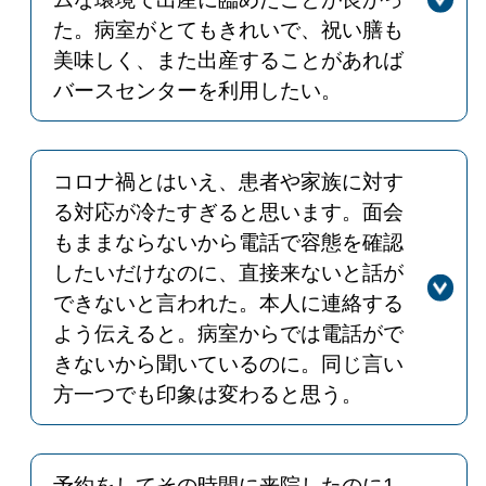
た。病室がとてもきれいで、祝い膳も
美味しく、また出産することがあれば
バースセンターを利用したい。
回答
ありがとうございます。今後も赤ちゃ
んとお母さんのために、スタッフ一同
努力してまいりますのでよろしくお願
コロナ禍とはいえ、患者や家族に対す
いいたします。
る対応が冷たすぎると思います。面会
もままならないから電話で容態を確認
したいだけなのに、直接来ないと話が
できないと言われた。本人に連絡する
よう伝えると。病室からでは電話がで
きないから聞いているのに。同じ言い
方一つでも印象は変わると思う。
回答
ご指摘ありがとうございます。面会制
限で患者さんの容態がわからない状況
のなか、不快な思いをさせてしまい申
予約をしてその時間に来院したのに1