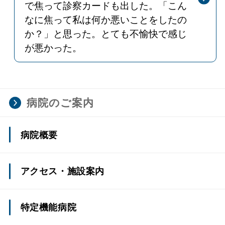
で焦って診察カードも出した。「こん
なに焦って私は何か悪いことをしたの
か？」と思った。とても不愉快で感じ
が悪かった。
回答
総合受付での対応で不快感を与えてし
まい大変申し訳ございませんでした。
患者さんの立場に立った接遇を心掛け
るよう、再指導いたします。職員から
病院のご案内
の声掛けがあっても、飛沫防止フィル
ムにより聞き取りにくい場合があるか
病院概要
と思いますが、今後改善・注意してい
きます。
病院長あいさつ
アクセス・施設案内
理念・基本方針・臨床倫理指針
アクセス
特定機能病院
患者さんの権利・子どもの患者さんの権利・患者