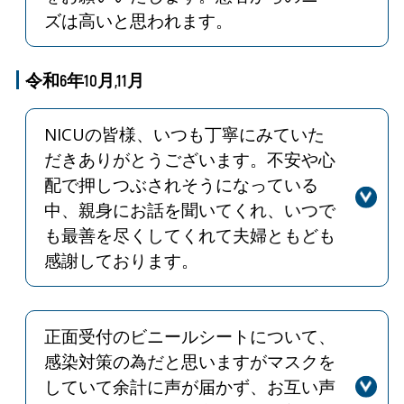
ズは高いと思われます。
回答
厚生労働省が推進している医師の働き
方改革について、当院として国の方針
令和6年10月,11月
に則り、医師が健康に働き続けること
のできる環境を整備していくことが、
NICUの皆様、いつも丁寧にみていた
当院に通院していただく患者さんに対
だきありがとうございます。不安や心
して提供させていただく医療の質や安
配で押しつぶされそうになっている
全確保、また、高度な医療提供体制を
中、親身にお話を聞いてくれ、いつで
維持していく上で重要であると考えて
おります。消化器内科において土曜日
も最善を尽くしてくれて夫婦ともども
の外来を休診としたのもその一環であ
感謝しております。
ります。ご理解の程よろしくお願いい
回答
温かいお言葉を賜り、心より感謝申し
たします。
上げます。大切な赤ちゃんが健やかに
成長するよう、職員一同全身全霊頑張
正面受付のビニールシートについて、
って参ります。希望を持って頑張って
感染対策の為だと思いますがマスクを
行きましょう。
していて余計に声が届かず、お互い声