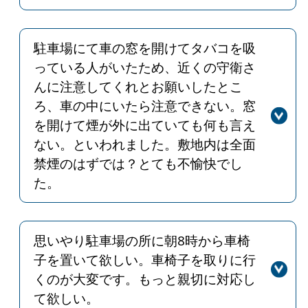
回答
この度は嬉しいお言葉をありがとうご
ざいます。「手術」という人生の中で
も大きな出来事に際し、少しでも安心
駐車場にて車の窓を開けてタバコを吸
できる環境を整えることができればと
っている人がいたため、近くの守衛さ
日々、心掛けております。今後もいた
んに注意してくれとお願いしたとこ
だいたお言葉を励みにより良い看護が
ろ、車の中にいたら注意できない。窓
提供できるようスタッフ一同励んで参
を開けて煙が外に出ていても何も言え
ります。
ない。といわれました。敷地内は全面
禁煙のはずでは？とても不愉快でし
た。
回答
当院は敷地内禁煙となっております。
職員による不定期の巡回をしており、
敷地内全面禁煙であることを指導の
思いやり駐車場の所に朝8時から車椅
上、禁煙にご協力いただけますようお
子を置いて欲しい。車椅子を取りに行
声がけさせていただきます。
くのが大変です。もっと親切に対応し
て欲しい。