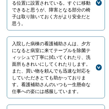
まで気軽にお声がけください。
る位置に設置されている。すぐに移動
できると思うが、障害となる部分の椅
子は取り除いておく方がより安全だと
思う。
回答
ご意見ありがとうございます。ご指摘
いただいた防火扉の障害となる椅子は
移動いたしました。別の防火扉につい
入院した病棟の看護補助さんは、夕方
ても同じような状況にある場合はすぐ
になると病室に来てテーブルを除菌テ
に改善いたします。
ィッシュで丁寧に拭いてくれたり、洗
面所もきれいにしてくれたりします。
また、買い物を頼んでも迅速な対応を
していただきとても助かっておりま
す。看護補助さんのいつも一生懸命な
仕事への姿には感服しています。
回答
ありがとうございます。病棟スタッフ
が適切な対応をとることができるよう