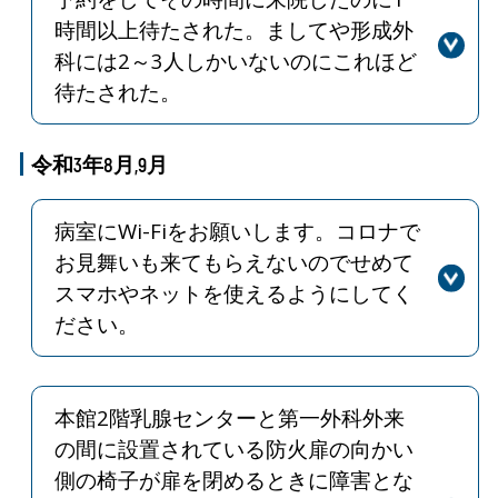
し訳ありませんでした。個人情報保護
時間以上待たされた。ましてや形成外
のため、電話での問い合わせにはお答
科には2～3人しかいないのにこれほど
えできないことになっておりますの
待たされた。
で、ご了承ください。言葉かけや対応
回答
この度は待ち時間に関してご迷惑をお
など、患者さんやご家族に寄り添う関
掛けしたことをお詫び申し上げます。
令和3年8月,9月
わりができるよう教育していきます。
診療待ち時間の短縮には病院をあげて
取り組んでございますが、当日の状況
病室にWi-Fiをお願いします。コロナで
によりお待たせしてしまうこともござ
お見舞いも来てもらえないのでせめて
います。数人しか患者さんがいないよ
スマホやネットを使えるようにしてく
うに見えても、初診患者や処置に時間
ださい。
がかかる方もいらっしゃいます。ご高
配いただけますと幸いです。
回答
ご意見ありがとうございます。一部を
除いた病棟をはじめ、院内には患者さ
ん向けのWi-Fiを整備させていただいて
本館2階乳腺センターと第一外科外来
おります。Wi-Fiについてわからないこ
の間に設置されている防火扉の向かい
とがありましたら、お近くのスタッフ
側の椅子が扉を閉めるときに障害とな