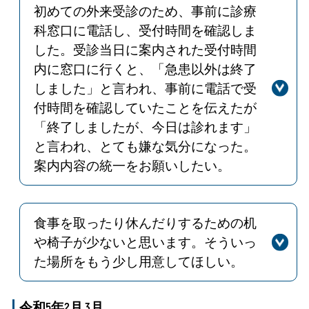
初めての外来受診のため、事前に診療
内係によるお声かけも実施いたしま
科窓口に電話し、受付時間を確認しま
す。（R5.9
した。受診当日に案内された受付時間
内に窓口に行くと、「急患以外は終了
しました」と言われ、事前に電話で受
付時間を確認していたことを伝えたが
「終了しましたが、今日は診れます」
と言われ、とても嫌な気分になった。
案内内容の統一をお願いしたい。
回答
診療科受付で不快な思いをおかけし申
し訳ございませんでした。今後は、職
員の案内内容の統一を再度周知し、こ
食事を取ったり休んだりするための机
のようなことが無いよう対応いたしま
や椅子が少ないと思います。そういっ
す。
た場所をもう少し用意してほしい。
回答
新型コロナウイルス感染症防止のた
め、休憩スペースの座席数を減らして
令和5年2月,3月