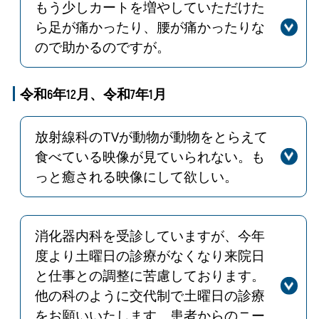
転倒・転落事故は、重大な事故に繋が
の際に一度使用されますと、当日のす
もう少しカートを増やしていただけた
ることから、事故防止対策の一環とし
べての受付票が無効となります。
ら足が痛かったり、腰が痛かったりな
てエスカレーターの危険を事前にお伝
ので助かるのですが。
えすることとしております。安全性を
回答
ご意見ありがとうございます。カート
確保する上の対応として、ご理解とご
は入退院患者さんの荷物運搬用に設置
令和6年12月、令和7年1月
協力の程、よろしくお願いいたしま
したため、足腰の痛み等の介助には車
す。受付には大きな声でお声がけする
椅子や手押し車をご利用いただければ
よう指導いたします。
放射線科のTVが動物が動物をとらえて
と思います。そちらの台数にも限りが
食べている映像が見ていられない。も
あるため、不足している場合は病院職
っと癒される映像にして欲しい。
員にお声掛けください。ご理解とご協
回答
ご意見ありがとうございます。また、
力をお願いいたします。
大変不快な思いにさせてしまい申し訳
ありませんでした。今後、不快な気持
消化器内科を受診していますが、今年
ちにさせることがないよう、風景動画
度より土曜日の診療がなくなり来院日
等の映像に切り替えさせて頂きます。
と仕事との調整に苦慮しております。
他の科のように交代制で土曜日の診療
をお願いいたします。患者からのニー