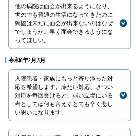
安心して採血が受けられるよう患者さ
他の病院は面会が出来るようになり、
んに寄り添った対応を行っていきたい
世の中も普通の生活になってきたのに
と思います。
獨協は未だに面会が出来ないのはなぜ
でしょうか。早く面会できるようにな
ってほしい。
回答
感染症の拡大防止のため、医療者側か
ら要請、或いは許可した場合に面会可
令和6年2月,3月
能としております。柔軟に対応してお
りますので病棟スタッフにご確認くだ
入院患者・家族にもっと寄り添った対
さい。ご理解とご協力をお願いいたし
応を希望します。冷たい対応、きつい
ます。(R6.10)
対応を毎回受けると、弱い立場にいる
者としては何も言えずとても辛く悲し
い思いになります。
回答
この度は不快な思いをさせてしまい申
し訳ありませんでした。患者さんとご