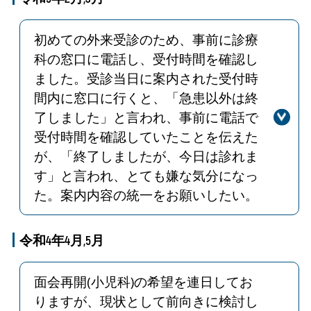
おりましたが、５月から机や椅子は元
の数に戻しました。引き続き安全で快
初めての外来受診のため、事前に診療
適な療養環境の確保に努めてまいりま
科の窓口に電話し、受付時間を確認し
すので、ご理解いただきますようお願
ました。受診当日に案内された受付時
い申し上げます。
間内に窓口に行くと、「急患以外は終
了しました」と言われ、事前に電話で
受付時間を確認していたことを伝えた
が、「終了しましたが、今日は診れま
す」と言われ、とても嫌な気分になっ
た。案内内容の統一をお願いしたい。
回答
診療科受付で不快な思いをおかけし申
し訳ございませんでした。今後は、職
令和4年4月,5月
員の案内内容の統一を再度周知し、こ
のようなことが無いよう対応いたしま
面会再開(小児科)の希望を連日してお
す。
りますが、現状として前向きに検討し