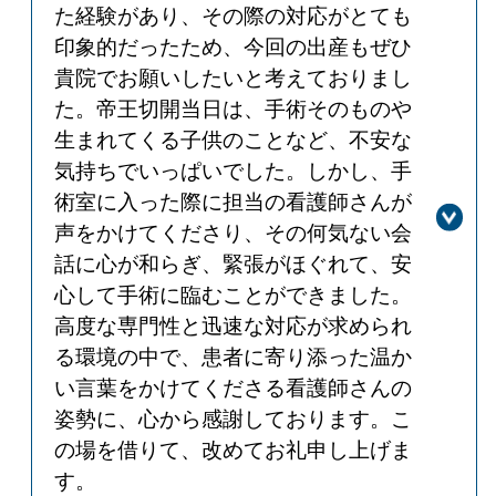
た経験があり、その際の対応がとても
から1時間以内に結果を返すよう最大
印象的だったため、今回の出産もぜひ
限対応しております。今後は、現在の
採血人数の増加に対応可能な検査機器
貴院でお願いしたいと考えておりまし
の大幅な入れ替えも検討しておりま
た。帝王切開当日は、手術そのものや
す。ご理解いただけますよう、よろし
生まれてくる子供のことなど、不安な
くお願いいたします。
気持ちでいっぱいでした。しかし、手
術室に入った際に担当の看護師さんが
声をかけてくださり、その何気ない会
話に心が和らぎ、緊張がほぐれて、安
心して手術に臨むことができました。
高度な専門性と迅速な対応が求められ
る環境の中で、患者に寄り添った温か
い言葉をかけてくださる看護師さんの
姿勢に、心から感謝しております。こ
の場を借りて、改めてお礼申し上げま
す。