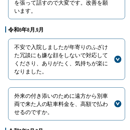
を張って話すので大変です。改善を願
います。
回答
ご迷惑をお掛けし大変申し訳ございま
せん。今後はビニールシート撤去予定
令和6年8月,9月
となりますのでよろしくお願いいたし
ます。
不安で入院しましたが年寄りのふざけ
た冗談にも嫌な顔をしないで対応して
くださり、ありがたく、気持ちが楽に
なりました。
回答
温かいお言葉、ありがとうございま
す。患者さんに寄り添い、安心した入
院生活を送ってもらえるように今後も
外来の付き添いのために遠方から別車
努力していきたいと思います。
両で来た人の駐車料金を、高額で払わ
せるのですか。
回答
ご意見ありがとうございます。外来受
診のため、患者さんの付き添いで別車