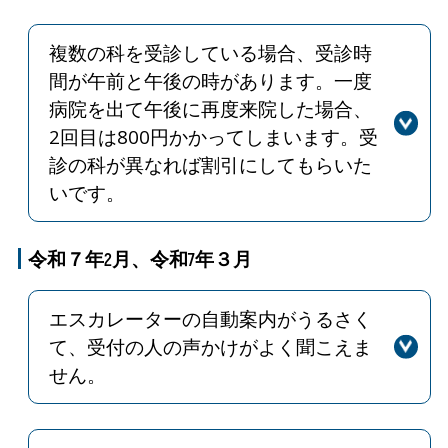
つく包帯」につきましては、材質や粘
す。お待たせして申し訳ございませ
着剤の種類によっては、他の患者さん
ん。採血待ち時間につきましては採血
複数の科を受診している場合、受診時
の皮膚に合わず、かぶれの原因となる
台の増設など、また、採血結果につき
間が午前と午後の時があります。一度
可能性があるため、常備はいたしかね
ましては、採血後1時間以内に結果を
病院を出て午後に再度来院した場合、
ます。ご理解とご協力のほどよろしく
出せるよう最大限の努力をしておりま
2回目は800円かかってしまいます。受
お願いいたします。
す。ご理解いただけますよう、よろし
診の科が異なれば割引にしてもらいた
くお願いいたします。
いです。
回答
出庫の際はその都度ご精算いただく必
要がありますが、同日に2回目の駐車
令和７年2月、令和7年３月
をされる場合は、正面玄関（守衛）に
てＱＲサービス券をお受け取りのう
エスカレーターの自動案内がうるさく
え、ご精算ください。サービス券の発
て、受付の人の声かけがよく聞こえま
行には、診療科名および患者さんのお
せん。
名前の確認が必要です。
回答
近年エスカレーターによる転倒・転落
また、複数の診療科を受診する場合、
事故が多く発生しております。なお、
複数の受付票が発行されますが、出庫