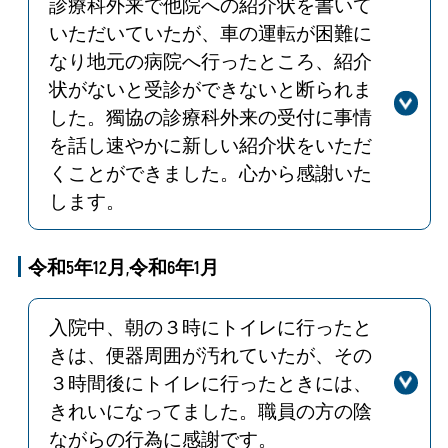
家族に寄り添った看護が提供できるよ
診療科外来で他院への紹介状を書いて
うにスタッフを指導していきます。
いただいていたが、車の運転が困難に
なり地元の病院へ行ったところ、紹介
状がないと受診ができないと断られま
した。獨協の診療科外来の受付に事情
を話し速やかに新しい紹介状をいただ
くことができました。心から感謝いた
します。
回答
地元の医療機関への受診が円滑に進み
何よりです。今後もそのような嬉しい
令和5年12月,令和6年1月
お言葉を頂けるよう、努めて参りま
す。
入院中、朝の３時にトイレに行ったと
きは、便器周囲が汚れていたが、その
３時間後にトイレに行ったときには、
きれいになってました。職員の方の陰
ながらの行為に感謝です。