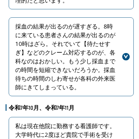
理的だと思います。
どうぞよろしくお願いいたします。
回答
ご指摘ありがとうございます。入院中
に必要となる物品の購入や準備に関し
て、患者さんへ適切に案内できるよ
採血の結果が出るのが遅すぎる。8時
う、現在のシステムを見直してまいり
に来ている患者さんの結果が出るのが
ます。
10時はざら。それでいて【待たせす
ぎ】などのクレーム対応するのが、各
科なのはおかしい。もう少し採血まで
の時間を短縮できないだろうか。採血
待ちの時間のしわ寄せが各科の外来医
師にきてしまっている。
回答
ご意見いただき、ありがとうございま
す。臨床検査センターでは、採血室を
令和7年10月、令和7年11月
拡大し、採血台を増やして採血待ち時
間が最大90分から最大40分（平均20分
私は現在他院に勤務する看護師です。
以内）へ短縮するなど対応しておりま
大学時代に2度ほど貴院で手術を受け
す。また採血結果については採血して