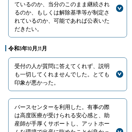
ているのか、当分のこのまま継続され
るのか、もしくは解除基準等が制定さ
れているのか、可能であれば公表いた
だきたい。
回答
ご意見ありがとうございます。面会制
限のため、患者さん・ご家族ともにご
令和3年10月,11月
不安な状況が続いており、大変申し訳
ありません。
受付の人が質問に答えてくれず、説明
感染者数は減少傾向にあるものの、新
も一切してくれませんでした。とても
型コロナウイルス感染症(オミクロン
印象が悪かった。
株)の特性を加味し、依然として面会再
回答
患者さんに対して不快な思いをさせて
開の判断は難しい状況です。今後の感
しまったことを深くお詫び申し上げま
染の推移・状況等を見ながら、適宜、
す。今後このようなことが起きないよ
面会再開を検討していきますので、ご
バースセンターを利用した。有事の際
う再指導いたします。
理解・ご協力の程よろしくお願い致し
は高度医療が受けられる安心感と、助
ます。
産師が手厚くサポートし、アットホー
ムな環境で出産に臨めたことが良かっ