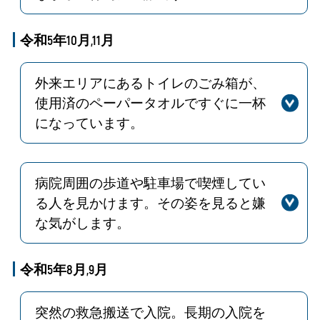
回答
お手紙ありがとうございます。
トイレに限らず、シャワー室やデイル
令和5年10月,11月
ームなど共用スペースを患者様が清潔
快適に使用できるように努めていきま
外来エリアにあるトイレのごみ箱が、
す。スタッフの励みになります。
使用済のペーパータオルですぐに一杯
になっています。
回答
外来エリアのゴミ箱を大きい物へ入れ
替えました。
貴重なご意見をありがとうございまし
病院周囲の歩道や駐車場で喫煙してい
た。
る人を見かけます。その姿を見ると嫌
な気がします。
回答
当院では、駐車場（駐車中のお車の中
を含む）、通路を含め、病院敷地内を
令和5年8月,9月
全面禁煙（加熱式たばこ、電子たばこ
等含む）としております。
突然の救急搬送で入院。長期の入院を
職員による定期的な巡回も実施してお