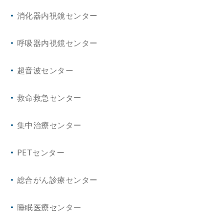
心臓・血管外科
消化器内視鏡センター
精神神経科
整形外科
呼吸器内視鏡センター
皮膚科
泌尿器科
超音波センター
小児科
眼 科
救命救急センター
放射線科
耳鼻咽喉・頭頸部外科
集中治療センター
健診センター
産科婦人科
PETセンター
病理診断科
口腔外科
総合がん診療センター
総合診療科
リハビリテーション科
睡眠医療センター