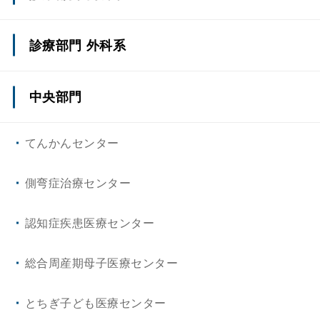
心臓・血管内科/循環器内科
診療部門 外科系
消化器内科
上部消化管外科(一般外科)
中央部門
血液・腫瘍内科
下部消化管外科(一般外科)
てんかんセンター
腎臓・高血圧内科
肝・胆・膵外科(一般外科)
側弯症治療センター
脳神経内科
小児外科
認知症疾患医療センター
内分泌代謝内科
脳神経外科
総合周産期母子医療センター
呼吸器・アレルギー内科
呼吸器外科
とちぎ子ども医療センター
リウマチ・膠原病内科