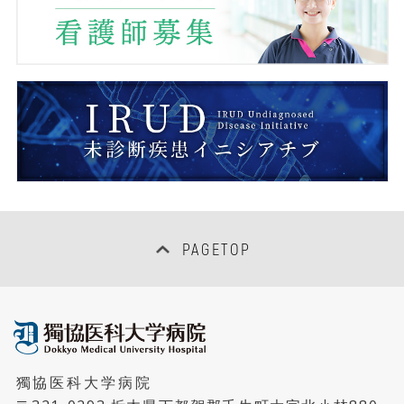
感染制御センター
臨床研究管理センター
臨床研修センター
医療情報センター
女性医師支援センター
PAGETOP
地域連携・患者サポートセンター
病床管理センター
獨協医科大学病院
病児保育室「にじいろキッズ」