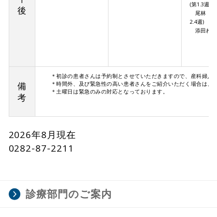
(第1.3週)
後
尾林 聡
2.4週)
添田わか
＊初診の患者さんは予約制とさせていただきますので、産科婦人科外来〔
備
＊時間外、及び緊急性の高い患者さんをご紹介いただく場合は、
＊土曜日は緊急のみの対応となっております。
考
2026年8月現在
0282-87-2211
診療部門のご案内