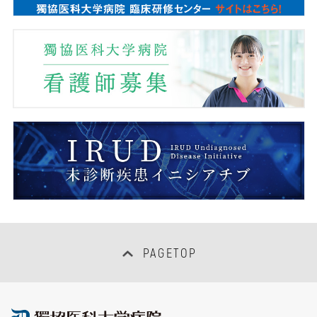
総合周産期母子医療センター
事務部
とちぎ子ども医療センター
医療安全推進センター
消化器内視鏡センター
感染制御センター
呼吸器内視鏡センター
臨床研究管理センター
超音波センター
臨床研修センター
救命救急センター
医療情報センター
集中治療センター
女性医師支援センター
PAGETOP
PETセンター
地域連携・患者サポートセンター