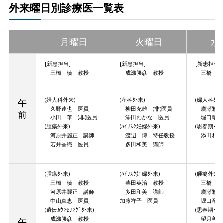
外来曜日別診療医一覧表
月曜日
火曜日
水
[新患担当]
[新患担当]
[新患担当]
三橋 暁 教授
成瀨勝彦 教授
三橋 暁
(婦人科外来)
(産科外来)
(婦人科外来
午
久野達也 医員
柳田充雄 (非)医員
廣瀬雅紀
前
小田 華 (非)医員
添田わかな 医員
堀口竜也 
(腫瘍外来)
(ﾊｲﾘｽｸ妊婦外来)
(思春期･中
河原井麗正 講師
渡辺 博 特任教授
添田わか
若井香織 医員
多田和美 講師
(腫瘍外来)
(ﾊｲﾘｽｸ妊婦外来)
(腫瘍外来)
三橋 暁 教授
柴田英治 教授
三橋 暁
河原井麗正 講師
多田和美 講師
廣瀬雅紀
中山真恵 医員
加藤祥子 医員
堀口竜也 
(遺伝ｶｳﾝｾﾘﾝｸﾞ外来)
(思春期･中
成瀨勝彦 教授
望月善子
午