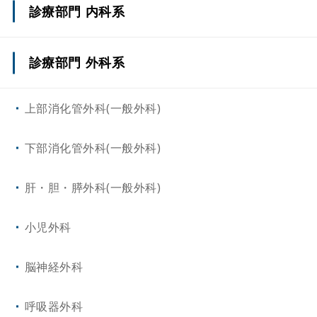
診療部門 内科系
心臓・血管内科/循環器内科
診療部門 外科系
消化器内科
上部消化管外科(一般外科)
血液・腫瘍内科
下部消化管外科(一般外科)
腎臓・高血圧内科
肝・胆・膵外科(一般外科)
脳神経内科
小児外科
内分泌代謝内科
脳神経外科
呼吸器・アレルギー内科
呼吸器外科