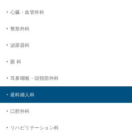
リウマチ・膠原病内科
心臓・血管外科
精神神経科
整形外科
皮膚科
泌尿器科
小児科
眼 科
放射線科
耳鼻咽喉・頭頸部外科
健診センター
産科婦人科
病理診断科
口腔外科
総合診療科
リハビリテーション科