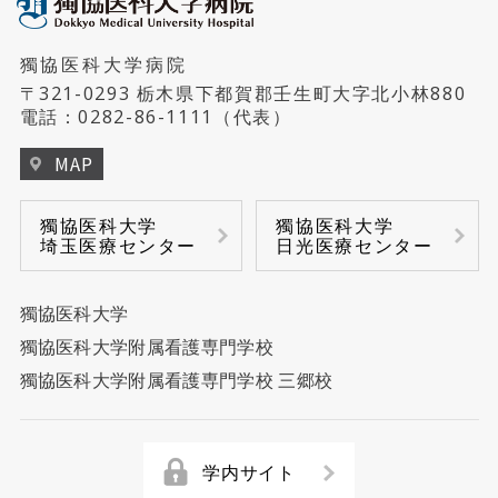
総合がん診療センター
病床管理センター
獨協医科大学病院
睡眠医療センター
病児保育室「にじいろキッズ」
〒321-0293 栃木県下都賀郡壬生町大字北小林880
電話：
0282-86-1111
（代表）
ハートセンター
MAP
リウマチセンター
獨協医科大学
獨協医科大学
埼玉医療センター
日光医療センター
臨床検査センター
獨協医科大学
乳腺センター
獨協医科大学附属看護専門学校
前立腺センター
獨協医科大学附属看護専門学校 三郷校
再生医療センター
学内サイト