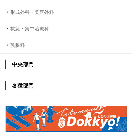
形成外科・美容外科
救急・集中治療科
乳腺科
中央部門
てんかんセンター
各種部門
側弯症治療センター
薬剤部
認知症疾患医療センター
看護部