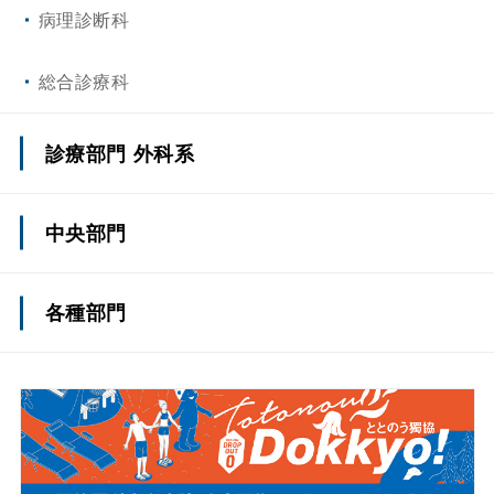
病理診断科
総合診療科
診療部門 外科系
上部消化管外科(一般外科)
中央部門
下部消化管外科(一般外科)
てんかんセンター
各種部門
肝・胆・膵外科(一般外科)
側弯症治療センター
薬剤部
小児外科
認知症疾患医療センター
看護部
脳神経外科
総合周産期母子医療センター