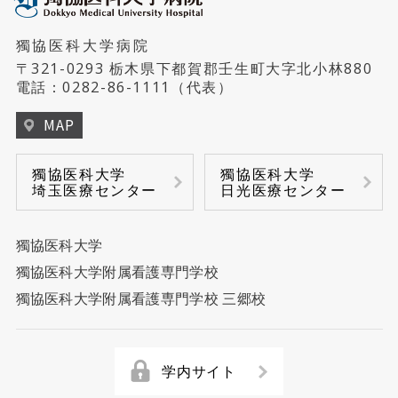
病床管理センター
リハビリテーション科
獨協医科大学病院
睡眠医療センター
病児保育室「にじいろキッズ」
〒321-0293 栃木県下都賀郡壬生町大字北小林880
形成外科・美容外科
電話：
0282-86-1111
（代表）
ハートセンター
MAP
救急・集中治療科
リウマチセンター
獨協医科大学
獨協医科大学
乳腺科
埼玉医療センター
日光医療センター
臨床検査センター
獨協医科大学
乳腺センター
獨協医科大学附属看護専門学校
前立腺センター
獨協医科大学附属看護専門学校 三郷校
再生医療センター
学内サイト
放射線治療センター