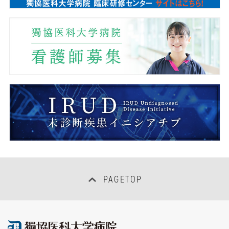
事務部
呼吸器外科
とちぎ子ども医療センター
医療安全推進センター
心臓・血管外科
消化器内視鏡センター
感染制御センター
整形外科
呼吸器内視鏡センター
臨床研究管理センター
泌尿器科
超音波センター
臨床研修センター
眼 科
救命救急センター
医療情報センター
耳鼻咽喉・頭頸部外科
集中治療センター
女性医師支援センター
PAGETOP
産科婦人科
PETセンター
地域連携・患者サポートセンター
口腔外科
総合がん診療センター