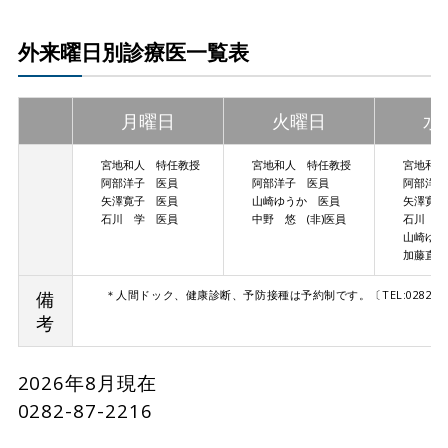
外来曜日別診療医一覧表
月曜日
火曜日
水
宮地和人 特任教授
宮地和人 特任教授
宮地和人
阿部洋子 医員
阿部洋子 医員
阿部洋子
矢澤寛子 医員
山崎ゆうか 医員
矢澤寛子
石川 学 医員
中野 悠 (非)医員
石川 学
山崎ゆう
加藤直子 
備
＊人間ドック、健康診断、予防接種は予約制です。〔TEL:0282-87
考
2026年8月現在
0282-87-2216