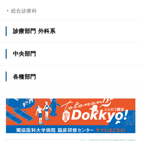
総合診療科
診療部門 外科系
上部消化管外科（一般外科）
中央部門
肝・胆・膵外科（一般外科）
認知症疾患医療センター
各種部門
脳神経外科
総合周産期母子医療センター
薬剤部
呼吸器外科
とちぎ子ども医療センター
看護部
心臓・血管外科
消化器内視鏡センター
事務部
整形外科