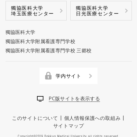
臨床検査センター
獨協医科大学
獨協医科大学
埼玉医療センター
日光医療センター
排泄機能センター
乳腺センター
獨協医科大学
前立腺センター
獨協医科大学附属看護専門学校
獨協医科大学附属看護専門学校 三郷校
再生医療センター
放射線治療センター
学内サイト
血液浄化センター
PC版サイトを表示する
脳卒中センター
|
|
このサイトについて
個人情報保護への取組み
糖尿病センター
サイトマップ
Copyright©2019 Dokkyo Medical University all rights reserved.