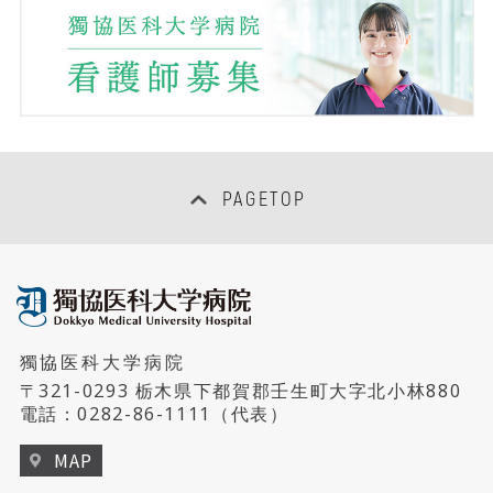
呼吸器内視鏡センター
医療安全推進センター
泌尿器科
超音波センター
感染制御センター
眼科
救命救急センター（集中治療室）
臨床研究管理センター
耳鼻咽喉・頭頸部外科
PAGETOP
PETセンター
臨床研修センター
産科婦人科
総合がん診療センター
医療情報センター
口腔外科
睡眠医療センター
女性医師支援センター
獨協医科大学病院
リハビリテ－ション科
ハートセンター
〒321-0293 栃木県下都賀郡壬生町大字北小林880
地域連携・患者サポートセンター
電話：
0282-86-1111
（代表）
形成外科・美容外科
リウマチセンター
MAP
乳腺科