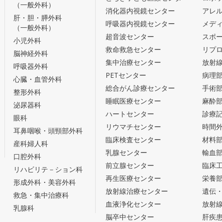
（一般外科）
消化器内視鏡センター
アレ
肝・胆・膵外科
呼吸器内視鏡センター
メデ
（一般外科）
超音波センター
スポ
小児外科
救命救急センター
リプ
脳神経外科
集中治療センター
放射
呼吸器外科
PETセンター
病理
心臓・血管外科
総合がん診療センター
手術
整形外科
睡眠医療センター
麻酔
泌尿器科
ハートセンター
診療
眼科
リウマチセンター
時間
耳鼻咽喉・頭頸部外科
臨床検査センター
材料
産科婦人科
乳腺センター
輸血
口腔外科
前立腺センター
臨床
リハビリテ－ション科
再生医療センター
栄養
形成外科・美容外科
放射線治療センター
遺伝
救急・集中治療科
血液浄化センター
放射
乳腺科
脳卒中センター
肝疾