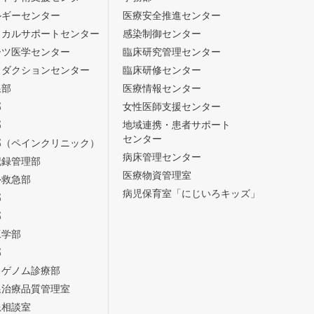
ルギーセンター
医療安全推進センター
ィカルサポートセンター
感染制御センター
ーツ医学センター
臨床研究管理センター
ロダクションセンター
臨床研修センター
線部
医療情報センター
部
女性医師支援センター
部
地域連携・患者サポート
センター
部（ペインクリニック）
病床管理センター
記録管理部
医療物資管理室
外救急部
病児保育室「にじいろキッズ」
部
部
工学部
部
・ゲノム診療部
線治療品質管理室
患相談室