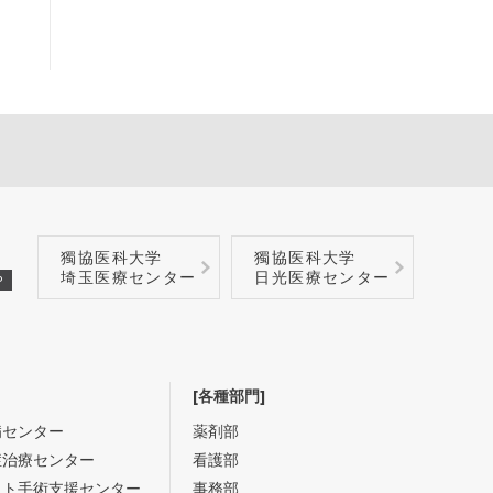
獨協医科大学
獨協医科大学
埼玉医療センター
日光医療センター
P
[各種部門]
病センター
薬剤部
症治療センター
看護部
ット手術支援センター
事務部