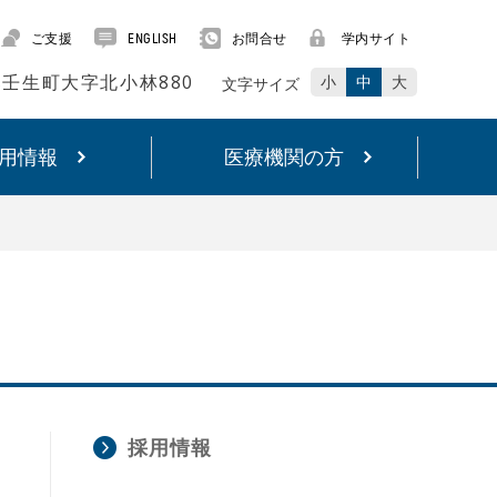
ご支援
お問合せ
学内サイト
ENGLISH
賀郡壬生町大字北小林880
小
中
大
文字サイズ
用情報
医療機関の方
採用情報