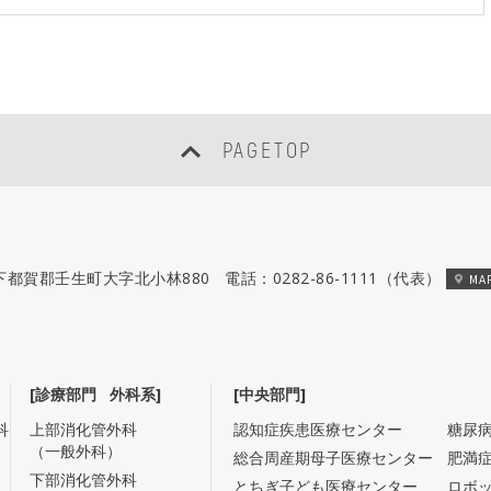
PAGETOP
木県下都賀郡壬生町大字北小林880
電話：
0282-86-1111
（代表）
MA
[診療部門 外科系]
[中央部門]
科
上部消化管外科
認知症疾患医療センター
糖尿
（一般外科）
総合周産期母子医療センター
肥満
下部消化管外科
とちぎ子ども医療センター
ロボ