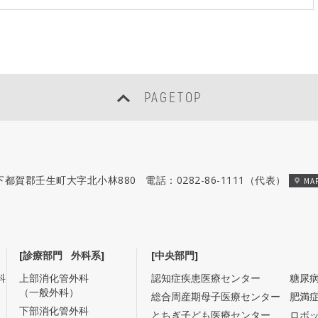
PAGETOP
木県下都賀郡壬生町大字北小林880
電話：
0282-86-1111
（代表）
MA
[診療部門 外科系]
[中央部門]
科
上部消化管外科
認知症疾患医療センター
糖尿
（一般外科）
総合周産期母子医療センター
肥満
下部消化管外科
とちぎ子ども医療センター
ロボ