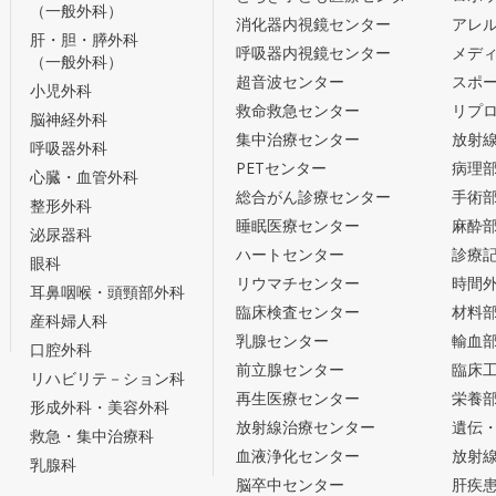
（一般外科）
消化器内視鏡センター
アレ
肝・胆・膵外科
呼吸器内視鏡センター
メデ
（一般外科）
超音波センター
スポ
小児外科
救命救急センター
リプ
脳神経外科
集中治療センター
放射
呼吸器外科
PETセンター
病理
心臓・血管外科
総合がん診療センター
手術
整形外科
睡眠医療センター
麻酔
泌尿器科
ハートセンター
診療
眼科
リウマチセンター
時間
耳鼻咽喉・頭頸部外科
臨床検査センター
材料
産科婦人科
乳腺センター
輸血
口腔外科
前立腺センター
臨床
リハビリテ－ション科
再生医療センター
栄養
形成外科・美容外科
放射線治療センター
遺伝
救急・集中治療科
血液浄化センター
放射
乳腺科
脳卒中センター
肝疾