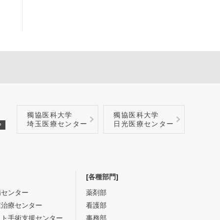
獨協医科大学
獨協医科大学
埼玉医療センター
日光医療センター
P
[各種部門]
病センター
薬剤部
症治療センター
看護部
ット手術支援センター
事務部