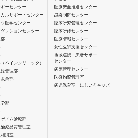
ルギーセンター
医療安全推進センター
ィカルサポートセンター
感染制御センター
ーツ医学センター
臨床研究管理センター
ロダクションセンター
臨床研修センター
線部
医療情報センター
部
女性医師支援センター
部
地域連携・患者サポート
センター
部（ペインクリニック）
病床管理センター
記録管理部
医療物資管理室
外救急部
病児保育室「にじいろキッズ」
部
部
工学部
部
・ゲノム診療部
線治療品質管理室
患相談室