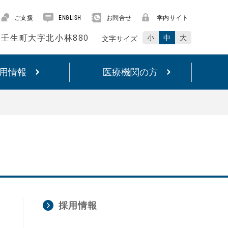
ご支援
お問合せ
学内サイト
ENGLISH
賀郡壬生町大字北小林880
小
中
大
文字サイズ
用情報
医療機関の方
採用情報