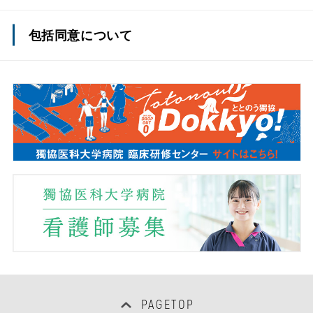
リウマチセンターだより
令和2年度獨協医科大学外部監査委員会報告
包括同意について
えいよう通信
令和元年度獨協医科大学外部監査委員会報告
平成30年度獨協医科大学外部監査委員会報告
平成29年度獨協医科大学外部監査委員会報告
PAGETOP