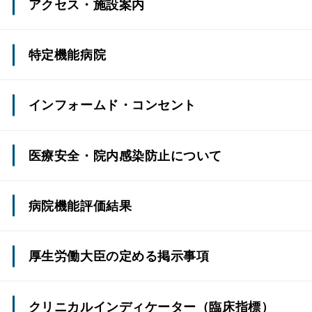
アクセス・施設案内
アクセス
特定機能病院
施設の特徴
インフォームド・コンセント
フロア紹介
医療安全・院内感染防止について
施設・設備
医療に係る安全管理のための指針
病院機能評価結果
情報・図書コーナーのご案内
院内感染防止のための指針
厚生労働大臣の定める掲示事項
クリニカルインディケーター
（臨床指標）