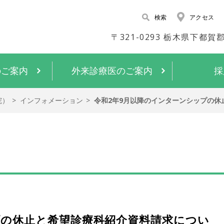
検索
アクセス
〒321-0293 栃木県下都
のご案内
外来診療医のご案内
採
院）
インフォメーション
令和2年9月以降のインターンシップの休
プの休止と希望診療科紹介資料請求につい