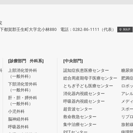
院
栃木県下都賀郡壬生町大字北小林880
電話：
0282-86-1111
（代表）
MAP
[診療部門 外科系]
[中央部門]
科
上部消化管外科
認知症疾患医療センター
糖尿
（一般外科）
総合周産期母子医療センター
肥満
下部消化管外科
とちぎ子ども医療センター
ロボ
（一般外科）
消化器内視鏡センター
アレ
肝・胆・膵外科
呼吸器内視鏡センター
メデ
（一般外科）
超音波センター
スポ
小児外科
救命救急センター
リプ
脳神経外科
集中治療センター
放射
呼吸器外科
PETセンター
病理