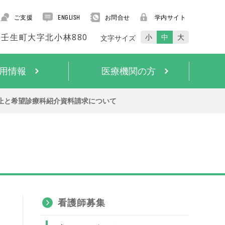
ご支援
お問合せ
学内サイト
ENGLISH
賀郡壬生町大字北小林880
小
中
大
文字サイズ
用情報
医療機関の方
止と希望診療科紹介資料請求について
看護師募集