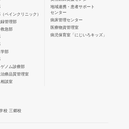
部
地域連携・患者サポート
センター
部（ペインクリニック）
病床管理センター
記録管理部
医療物資管理室
外救急部
病児保育室「にじいろキッズ」
部
部
工学部
部
・ゲノム診療部
線治療品質管理室
患相談室
学校 三郷校