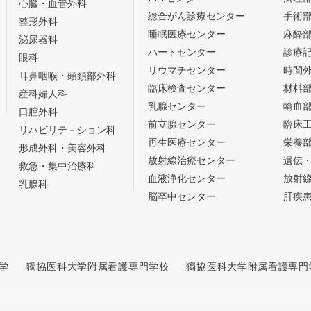
心臓・血管外科
総合がん診療センター
手術
整形外科
睡眠医療センター
麻酔
泌尿器科
ハートセンター
診療
眼科
リウマチセンター
時間
耳鼻咽喉・頭頸部外科
臨床検査センター
材料
産科婦人科
乳腺センター
輸血
口腔外科
前立腺センター
臨床
リハビリテ－ション科
再生医療センター
栄養
形成外科・美容外科
放射線治療センター
遺伝
救急・集中治療科
血液浄化センター
放射
乳腺科
脳卒中センター
肝疾
学
獨協医科大学附属看護専門学校
獨協医科大学附属看護専門