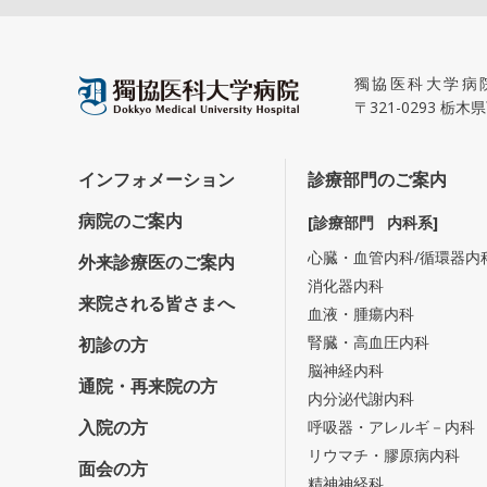
獨協医科大学病
〒321-0293 
インフォメーション
診療部門のご案内
病院のご案内
[診療部門 内科系]
心臓・血管内科/循環器内
外来診療医のご案内
消化器内科
来院される皆さまへ
血液・腫瘍内科
腎臓・高血圧内科
初診の方
脳神経内科
通院・再来院の方
内分泌代謝内科
入院の方
呼吸器・アレルギ－内科
リウマチ・膠原病内科
面会の方
精神神経科