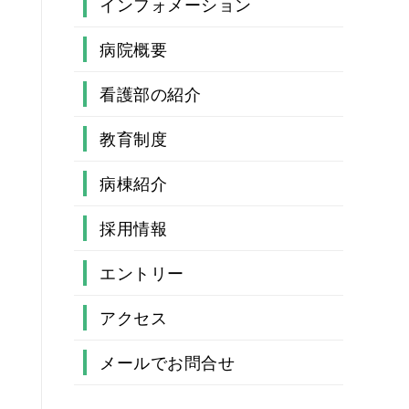
インフォメーション
病院概要
看護部の紹介
看護部長メッセージ
教育制度
看護部の紹介動画
継続教育
病棟紹介
部署紹介
採用情報
募集要項
エントリー
採用試験
アクセス
病院見学説明会・オープンホス
メールでお問合せ
ピタル（看護職場体験）
福利厚生