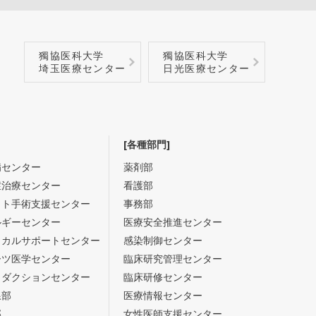
獨協医科大学
獨協医科大学
埼玉医療センター
日光医療センター
[各種部門]
病センター
薬剤部
症治療センター
看護部
ット手術支援センター
事務部
ルギーセンター
医療安全推進センター
ィカルサポートセンター
感染制御センター
ーツ医学センター
臨床研究管理センター
ロダクションセンター
臨床研修センター
線部
医療情報センター
部
女性医師支援センター