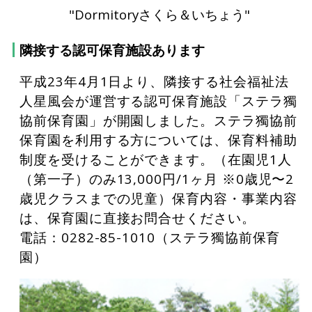
"Dormitoryさくら＆いちょう"
隣接する認可保育施設あります
平成23年4月1日より、隣接する社会福祉法
人星風会が運営する認可保育施設「ステラ獨
協前保育園」が開園しました。ステラ獨協前
保育園を利用する方については、保育料補助
制度を受けることができます。（在園児1人
（第一子）のみ13,000円/1ヶ月 ※0歳児〜2
歳児クラスまでの児童）保育内容・事業内容
は、保育園に直接お問合せください。
電話：
0282-85-1010
（ステラ獨協前保育
園）