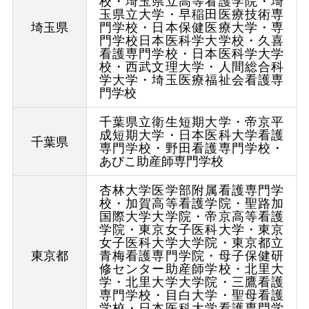
校・埼玉県立高等看護学院・埼
玉県立大学・早稲田医療技術専
埼玉県
門学校・日本保健医療大学・専
門学校日本医科学大学校・久喜
看護専門学校・日本医科学大学
校・西武文理大学・人間総合科
学大学・埼玉医療福祉会看護専
門学校
千葉県立衛生短期大学・帝京平
成短期大学・日本医科大学看護
千葉県
専門学校・野田看護専門学校・
あびこ助産師専門学校
杏林大学医学部附属看護専門学
校・加賀高等看護学院・聖路加
国際大学大学院・帝京高等看護
学院・東京女子医科大学・東京
女子医科大学大学院・東京都立
東京都
青梅看護専門学院・母子保健研
修センター助産師学校・北里大
学・北里大学大学院・三鷹看護
専門学校・目白大学・聖母看護
学校・日本医科大学看護専門学