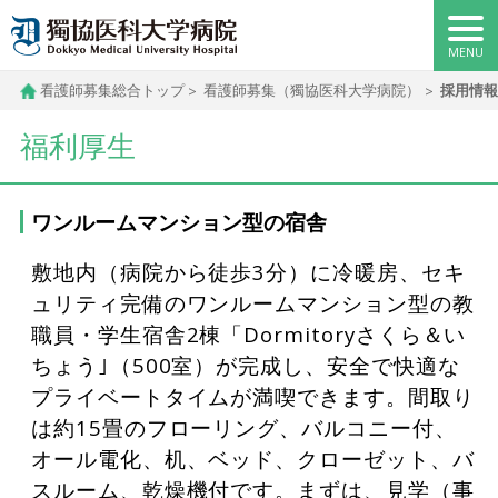
看護師募集総合トップ
看護師募集（獨協医科大学病院）
採用情報
福利厚生
ワンルームマンション型の宿舎
敷地内（病院から徒歩3分）に冷暖房、セキ
ュリティ完備のワンルームマンション型の教
職員・学生宿舎2棟「Dormitoryさくら＆い
ちょう｣（500室）が完成し、安全で快適な
プライベートタイムが満喫できます。間取り
は約15畳のフローリング、バルコニー付、
オール電化、机、ベッド、クローゼット、バ
スルーム、乾燥機付です。まずは、見学（事