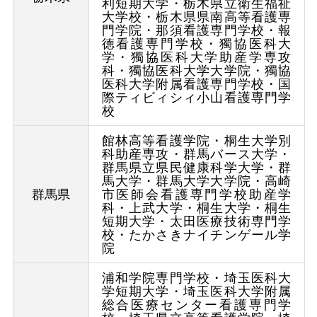
利短期大学・栃木県立衛生福祉
大学校・栃木県県南高等看護専
門学院・那須看護専門学校・報
徳看護専門学校・獨協医科大
学・獨協医科大学助産学専攻
科・獨協医科大学大学院・獨協
医科大学附属看護専門学校・国
際ティビィシィ小山看護専門学
校
館林高等看護学院・桐生大学別
科助産専攻・群馬バース大学・
群馬県立県民健康科学大学・群
馬大学・群馬大学大学院・高崎
群馬県
市医師会看護専門学校助産学
科・上武大学・桐生大学・桐生
短期大学・太田医療技術専門学
校・たかさきナイチンゲール学
院
浦和学院専門学校・埼玉医科大
学短期大学・埼玉医科大学附属
総合医療センター看護専門学